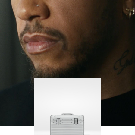
no deja de buscar nuevos retos ni de aprender con
PARA
PULSE
cada paso que da.
REPRODUCIRLO.
PARA
ACTIVARLO.
Su RIMOWA Original Pilot siempre le acompaña en
sus viajes, y cada marca narra la historia de los
lugares que ha visitado y los logros que ha
alcanzado.