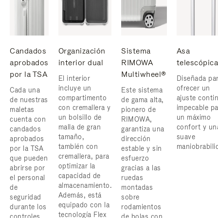
Candados
Organización
Sistema
Asa
aprobados
interior dual
RIMOWA
telescópica
por la TSA
Multiwheel®
El interior
Diseñada pa
incluye un
ofrecer un
Cada una
Este sistema
compartimento
ajuste conti
de nuestras
de gama alta,
con cremallera y
impecable pa
maletas
pionero de
un bolsillo de
un máximo
cuenta con
RIMOWA,
malla de gran
confort y un
candados
garantiza una
tamaño,
suave
aprobados
dirección
también con
maniobrabili
por la TSA
estable y sin
cremallera, para
que pueden
esfuerzo
optimizar la
abrirse por
gracias a las
capacidad de
el personal
ruedas
almacenamiento.
de
montadas
Además, está
seguridad
sobre
equipado con la
durante los
rodamientos
tecnología Flex
controles
de bolas con