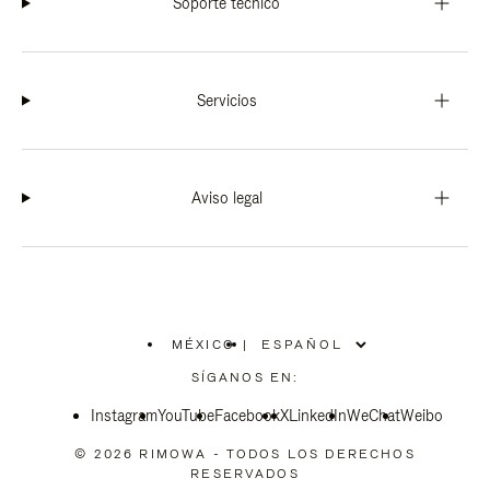
Soporte técnico
Servicios
Aviso legal
MÉXICO
|
,
ELIGE
SÍGANOS EN:
LA
UBICACIÓN
Instagram
YouTube
Facebook
X
LinkedIn
WeChat
Weibo
© 2026 RIMOWA - TODOS LOS DERECHOS
RESERVADOS