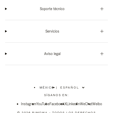
Soporte técnico
Servicios
Aviso legal
MÉXICO
|
,
ELIGE
SÍGANOS EN:
LA
UBICACIÓN
Instagram
YouTube
Facebook
X
LinkedIn
WeChat
Weibo
© 2026 RIMOWA - TODOS LOS DERECHOS