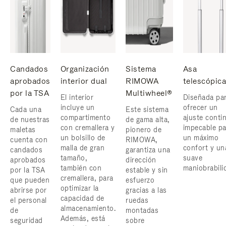
Candados
Organización
Sistema
Asa
aprobados
interior dual
RIMOWA
telescópica
por la TSA
Multiwheel®
El interior
Diseñada pa
incluye un
ofrecer un
Cada una
Este sistema
compartimento
ajuste conti
de nuestras
de gama alta,
con cremallera y
impecable pa
maletas
pionero de
un bolsillo de
un máximo
cuenta con
RIMOWA,
malla de gran
confort y un
candados
garantiza una
tamaño,
suave
aprobados
dirección
también con
maniobrabili
por la TSA
estable y sin
cremallera, para
que pueden
esfuerzo
optimizar la
abrirse por
gracias a las
capacidad de
el personal
ruedas
almacenamiento.
de
montadas
Además, está
seguridad
sobre