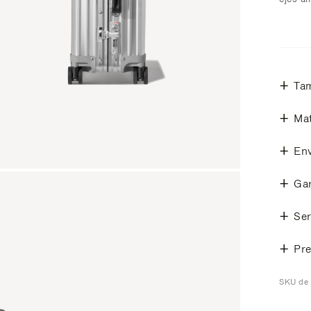
Ta
Mat
Env
Gar
Ser
Pre
SKU de