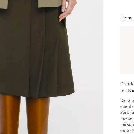
Eleme
Canda
la TS
Cada u
cuenta
aproba
pueden
person
durant