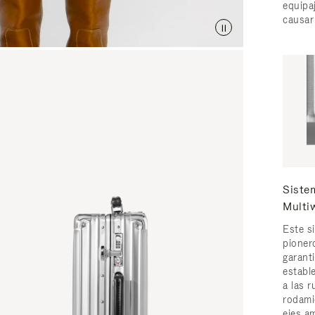
equipaj
causar
Sist
Multi
Este s
pione
garant
estable
a las 
rodami
ejes a