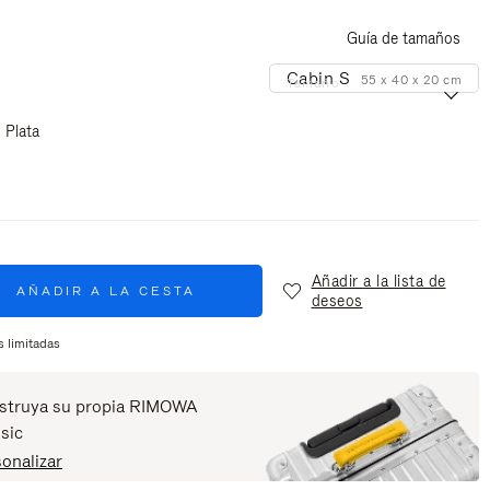
Guía de tamaños
Cabin S
55 x 40 x 20 cm
Tamaño
Plata
Añadir a la lista de
AÑADIR A LA CESTA
deseos
 limitadas
struya su propia RIMOWA
sic
onalizar