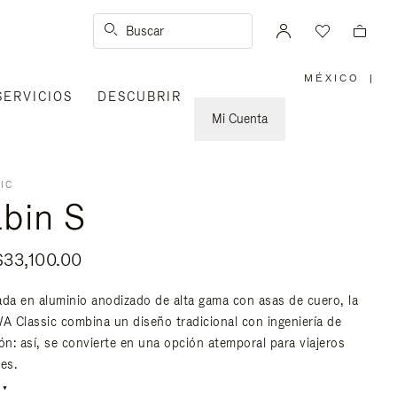
Buscar
MÉXICO
|
,
SERVICIOS
DESCUBRIR
ELIGE
LA
UBICACI
Mi Cuenta
IC
bin S
33,100.00
ada en aluminio anodizado de alta gama con asas de cuero, la
 Classic combina un diseño tradicional con ingeniería de
ión: así, se convierte en una opción atemporal para viajeros
es.