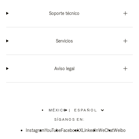
Soporte técnico
Servicios
Aviso legal
MÉXICO
|
,
ELIGE
SÍGANOS EN:
LA
UBICACIÓN
Instagram
YouTube
Facebook
X
LinkedIn
WeChat
Weibo