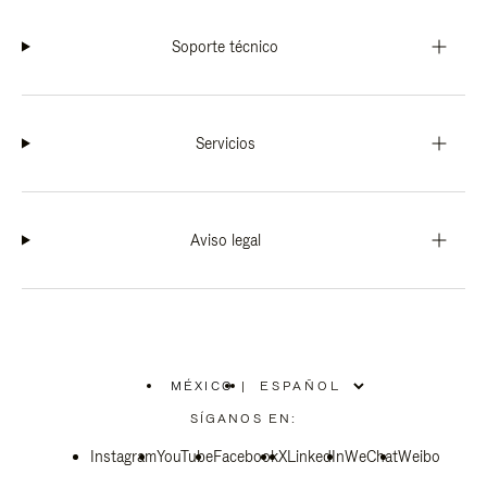
Soporte técnico
Servicios
Aviso legal
MÉXICO
|
,
ELIGE
SÍGANOS EN:
LA
UBICACIÓN
Instagram
YouTube
Facebook
X
LinkedIn
WeChat
Weibo