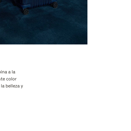
ina a la
ste color
la belleza y