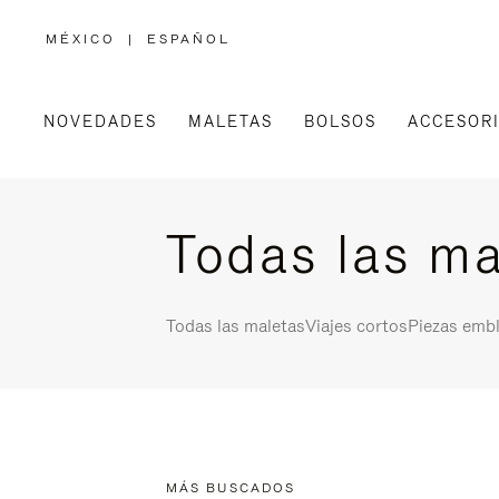
MÉXICO
|
ESPAÑOL
,
ELIGE
LA
UBICACIÓN
NOVEDADES
MALETAS
BOLSOS
ACCESOR
Todas las ma
Todas las maletas
Viajes cortos
Piezas emb
MÁS BUSCADOS