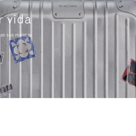
r vida
das sus maletas