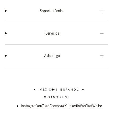
Soporte técnico
Servicios
Aviso legal
MÉXICO
|
,
ELIGE
SÍGANOS EN:
LA
UBICACIÓN
Instagram
YouTube
Facebook
X
LinkedIn
WeChat
Weibo