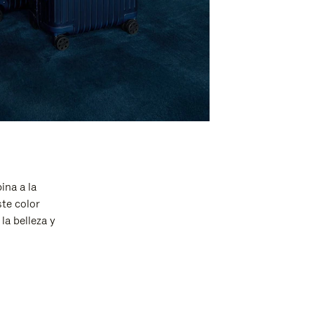
ina a la
ste color
la belleza y