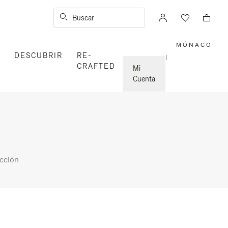
Buscar
MÓNACO
,
DESCUBRIR
RE-
ELIGE
|
LA
CRAFTED
UBICAC
Mi
Cuenta
cción