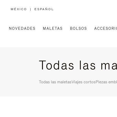
MÉXICO
|
ESPAÑOL
,
ELIGE
LA
UBICACIÓN
NOVEDADES
MALETAS
BOLSOS
ACCESORI
Todas las ma
Todas las maletas
Viajes cortos
Piezas emb