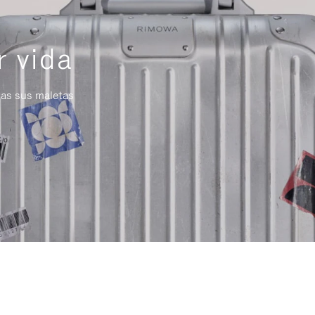
r vida
das sus maletas