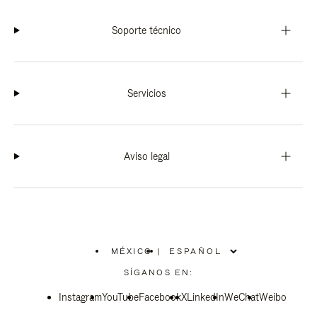
Soporte técnico
Servicios
Aviso legal
MÉXICO
|
,
ELIGE
SÍGANOS EN:
LA
UBICACIÓN
Instagram
YouTube
Facebook
X
LinkedIn
WeChat
Weibo