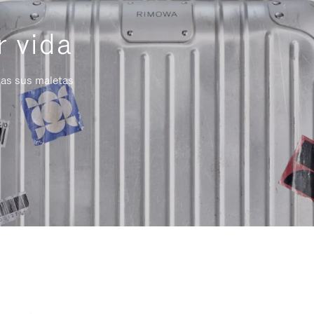
r vida
das sus maletas