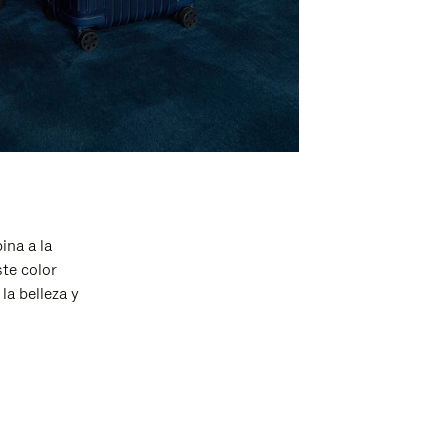
ina a la
ste color
la belleza y