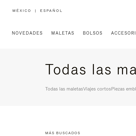
MÉXICO
|
ESPAÑOL
,
ELIGE
LA
UBICACIÓN
NOVEDADES
MALETAS
BOLSOS
ACCESOR
Todas las ma
Todas las maletas
Viajes cortos
Piezas emb
MÁS BUSCADOS