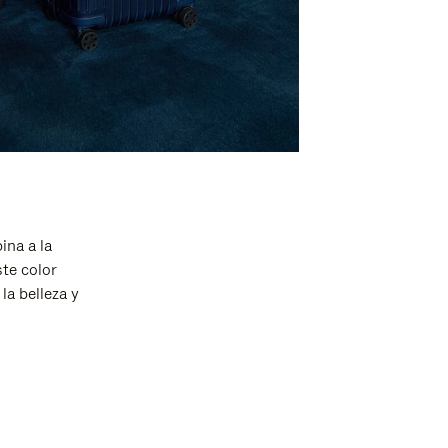
ina a la
ste color
la belleza y