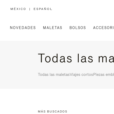
MÉXICO
|
ESPAÑOL
,
ELIGE
LA
UBICACIÓN
NOVEDADES
MALETAS
BOLSOS
ACCESOR
Todas las ma
Todas las maletas
Viajes cortos
Piezas emb
MÁS BUSCADOS