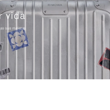
r vida
das sus maletas