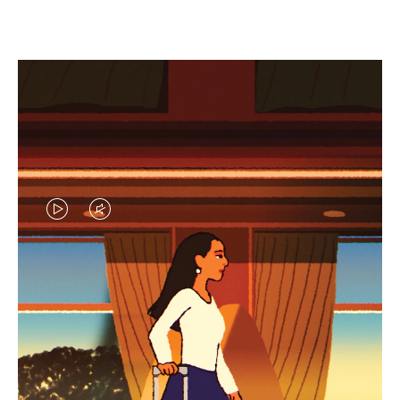
EL
EL
VÍDEO
SONIDO
NO
DEL
IDAS DE REGALO CUIDADOSAMENTE ELEGIDAS
ESTÁ
VÍDEO
Encuentre su compañero de
PAUSADO,
ESTÁ
viaje ideal
PULSE
DESACTIVADO: