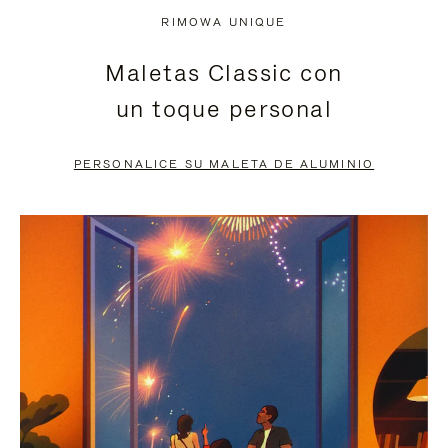
NO
DEL
RIMOWA UNIQUE
ESTÁ
VÍDEO
Maletas Classic con
PAUSADO,
ESTÁ
un toque personal
PULSE
DESACTIVADO:
PARA
PULSE
PERSONALICE SU MALETA DE ALUMINIO
PAUSARLO.
PARA
ACTIVARLO.