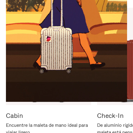
PARA
PULSE
PAUSARLO.
PARA
ACTIVARLO.
Cabin
Check-In
Encuentre la maleta de mano ideal para
De aluminio rígid
viajar ligero.
maleta está pens