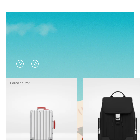
EL
EL
VÍDEO
SONIDO
Personalizar
NO
DEL
ESTÁ
VÍDEO
PAUSADO,
ESTÁ
PULSE
DESACTIVADO:
PARA
PULSE