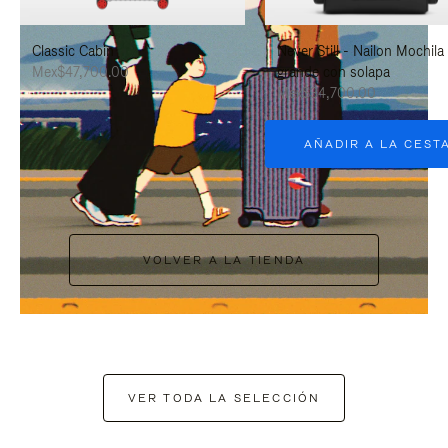
PAUSARLO.
PARA
Classic Cabin
Never Still - Nailon Mochila
ACTIVARLO.
Mex$47,700.00
grande con solapa
Mex$34,700.00
AÑADIR A LA CEST
VOLVER A LA TIENDA
VER TODA LA SELECCIÓN