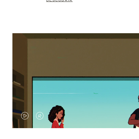
DESCUBRIR
EL
EL
VÍDEO
SONIDO