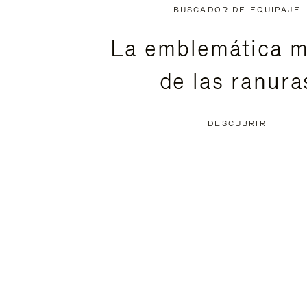
NO
DEL
BUSCADOR DE EQUIPAJE
ESTÁ
VÍDEO
La emblemática m
PAUSADO,
ESTÁ
de las ranura
PULSE
DESACTIVADO:
PARA
PULSE
DESCUBRIR
PAUSARLO.
PARA
ACTIVARLO.