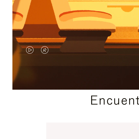
EL
EL
VÍDEO
SONIDO
NO
DEL
ESTÁ
VÍDEO
Encuent
PAUSADO,
ESTÁ
PULSE
DESACTIVADO:
PARA
PULSE
PAUSARLO.
PARA