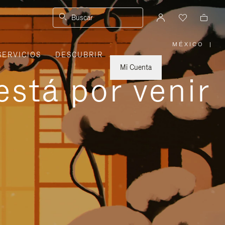
Buscar
MÉXICO
|
,
SERVICIOS
DESCUBRIR
ELIGE
LA
UBICACI
Mi Cuenta
está por venir