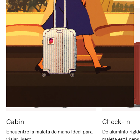
PARA
PULSE
PAUSARLO.
PARA
ACTIVARLO.
Cabin
Check-In
Encuentre la maleta de mano ideal para
De aluminio rígid
viajar ligero.
maleta está pens