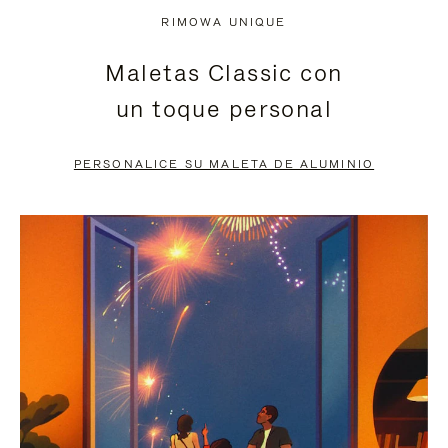
NO
DEL
RIMOWA UNIQUE
ESTÁ
VÍDEO
Maletas Classic con
PAUSADO,
ESTÁ
un toque personal
PULSE
DESACTIVADO:
PARA
PULSE
PERSONALICE SU MALETA DE ALUMINIO
PAUSARLO.
PARA
ACTIVARLO.