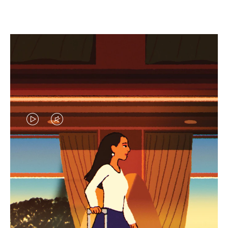
EL
EL
VÍDEO
SONIDO
NO
DEL
IDAS DE REGALO CUIDADOSAMENTE ELEGIDAS
ESTÁ
VÍDEO
Encuentre su compañero de
PAUSADO,
ESTÁ
viaje ideal
PULSE
DESACTIVADO: