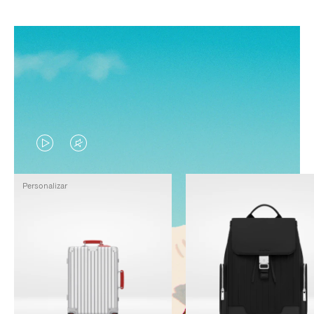
EL
EL
VÍDEO
SONIDO
Personalizar
NO
DEL
ESTÁ
VÍDEO
PAUSADO,
ESTÁ
PULSE
DESACTIVADO:
PARA
PULSE