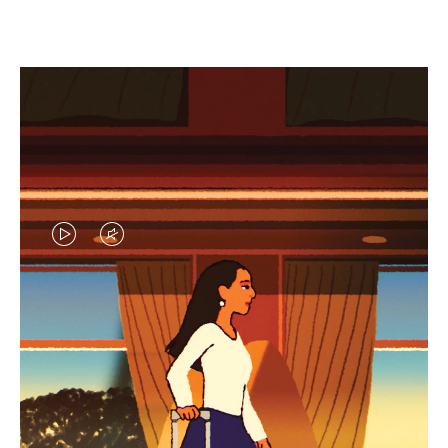
EL
EL
VÍDEO
SONIDO
NO
DEL
IDAS DE REGALO CUIDADOSAMENTE ELEGIDAS
ESTÁ
VÍDEO
Encuentre su compañero de
PAUSADO,
ESTÁ
viaje ideal
PULSE
DESACTIVADO: