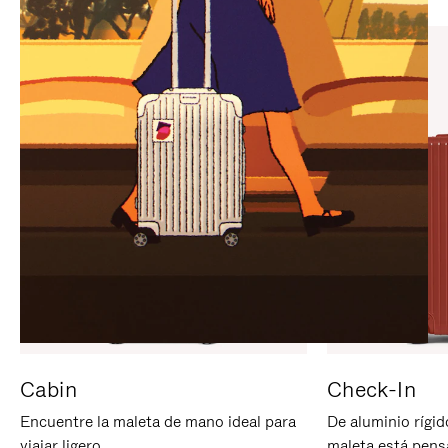
PARA
PULSE
PAUSARLO.
PARA
ACTIVARLO.
Cabin
Check-In
Encuentre la maleta de mano ideal para
De aluminio rígid
viajar ligero.
maleta está pens