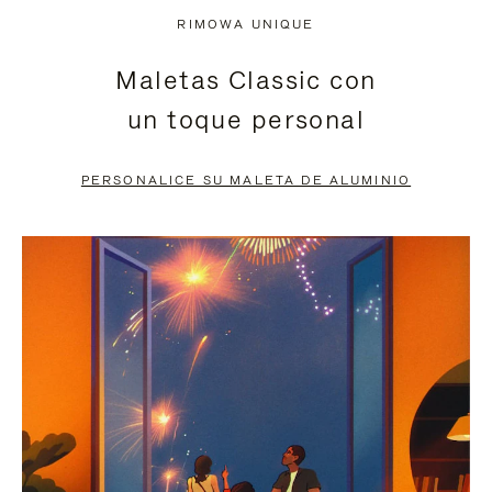
NO
DEL
RIMOWA UNIQUE
ESTÁ
VÍDEO
Maletas Classic con
PAUSADO,
ESTÁ
un toque personal
PULSE
DESACTIVADO:
PARA
PULSE
PERSONALICE SU MALETA DE ALUMINIO
PAUSARLO.
PARA
ACTIVARLO.