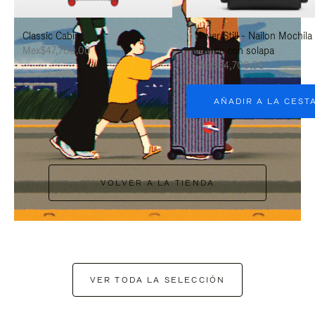
PAUSARLO.
PARA
Classic Cabin
Never Still - Nailon Mochila
ACTIVARLO.
Mex$47,700.00
grande con solapa
Mex$34,700.00
AÑADIR A LA CEST
VOLVER A LA TIENDA
VER TODA LA SELECCIÓN