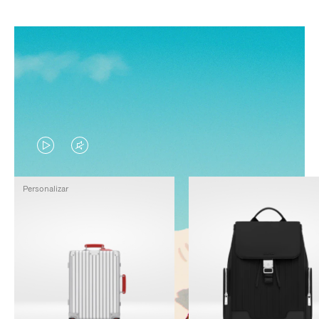
EL
EL
VÍDEO
SONIDO
Personalizar
NO
DEL
ESTÁ
VÍDEO
PAUSADO,
ESTÁ
PULSE
DESACTIVADO:
PARA
PULSE