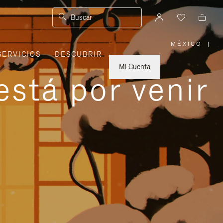
Buscar
MÉXICO
|
,
SERVICIOS
DESCUBRIR
ELIGE
LA
UBICACI
Mi Cuenta
está por venir