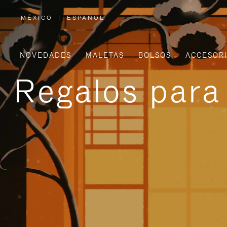
MÉXICO
|
ESPAÑOL
,
ELIGE
LA
UBICACIÓN
NOVEDADES
MALETAS
BOLSOS
ACCESOR
Regalos para 