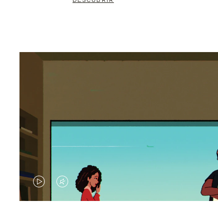
DESCUBRIR
EL
EL
VÍDEO
SONIDO