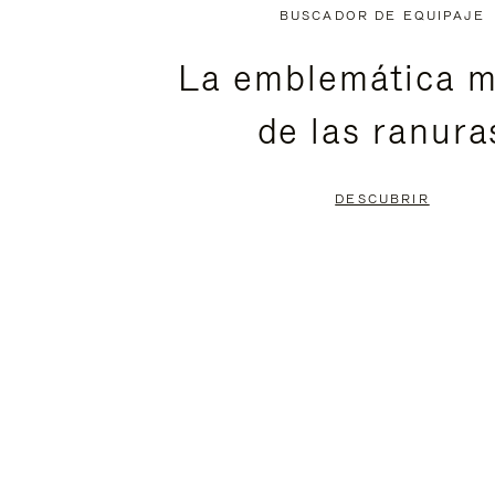
NO
DEL
BUSCADOR DE EQUIPAJE
ESTÁ
VÍDEO
La emblemática m
PAUSADO,
ESTÁ
de las ranura
PULSE
DESACTIVADO:
PARA
PULSE
DESCUBRIR
PAUSARLO.
PARA
ACTIVARLO.