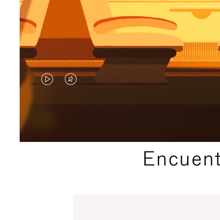
EL
EL
VÍDEO
SONIDO
NO
DEL
ESTÁ
VÍDEO
Encuent
PAUSADO,
ESTÁ
PULSE
DESACTIVADO:
PARA
PULSE
PAUSARLO.
PARA