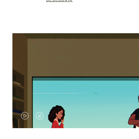
DESCUBRIR
EL
EL
VÍDEO
SONIDO