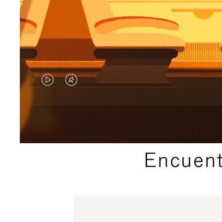
EL
EL
VÍDEO
SONIDO
NO
DEL
ESTÁ
VÍDEO
Encuent
PAUSADO,
ESTÁ
PULSE
DESACTIVADO:
PARA
PULSE
PAUSARLO.
PARA