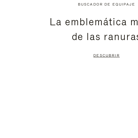
NO
DEL
BUSCADOR DE EQUIPAJE
ESTÁ
VÍDEO
La emblemática m
PAUSADO,
ESTÁ
de las ranura
PULSE
DESACTIVADO:
PARA
PULSE
DESCUBRIR
PAUSARLO.
PARA
ACTIVARLO.