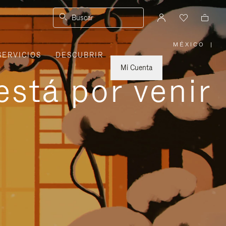
Buscar
MÉXICO
|
,
SERVICIOS
DESCUBRIR
ELIGE
LA
UBICACI
Mi Cuenta
está por venir