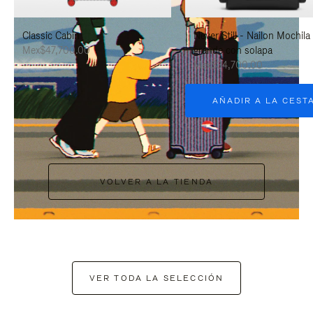
PAUSARLO.
PARA
Classic Cabin
Never Still - Nailon Mochila
ACTIVARLO.
Mex$47,700.00
grande con solapa
Mex$34,700.00
AÑADIR A LA CEST
VOLVER A LA TIENDA
VER TODA LA SELECCIÓN