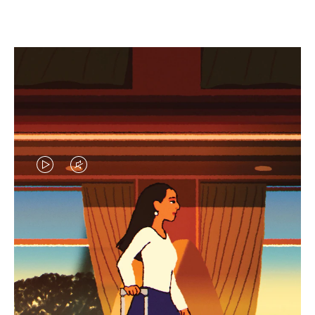
EL
EL
VÍDEO
SONIDO
NO
DEL
IDAS DE REGALO CUIDADOSAMENTE ELEGIDAS
ESTÁ
VÍDEO
Encuentre su compañero de
PAUSADO,
ESTÁ
viaje ideal
PULSE
DESACTIVADO: