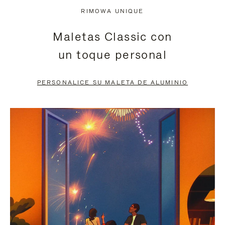
NO
DEL
RIMOWA UNIQUE
ESTÁ
VÍDEO
Maletas Classic con
PAUSADO,
ESTÁ
un toque personal
PULSE
DESACTIVADO:
PARA
PULSE
PERSONALICE SU MALETA DE ALUMINIO
PAUSARLO.
PARA
ACTIVARLO.