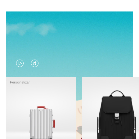
EL
EL
VÍDEO
SONIDO
Personalizar
NO
DEL
ESTÁ
VÍDEO
PAUSADO,
ESTÁ
PULSE
DESACTIVADO:
PARA
PULSE