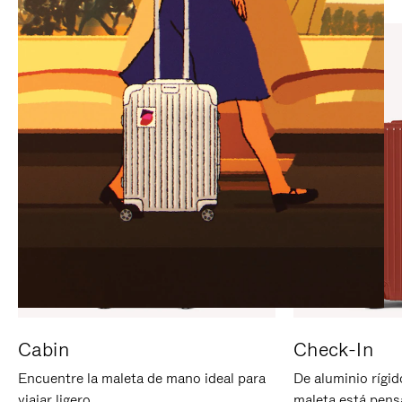
PARA
PULSE
PAUSARLO.
PARA
ACTIVARLO.
Cabin
Check-In
Encuentre la maleta de mano ideal para
De aluminio rígid
viajar ligero.
maleta está pens