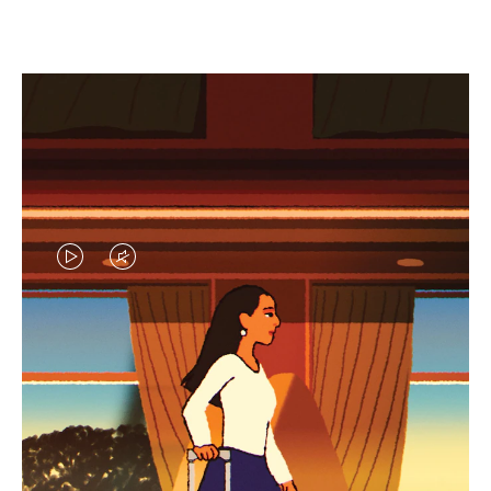
EL
EL
VÍDEO
SONIDO
NO
DEL
IDAS DE REGALO CUIDADOSAMENTE ELEGIDAS
ESTÁ
VÍDEO
Encuentre su compañero de
PAUSADO,
ESTÁ
viaje ideal
PULSE
DESACTIVADO: