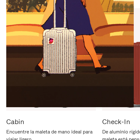
PARA
PULSE
PAUSARLO.
PARA
ACTIVARLO.
Cabin
Check-In
Encuentre la maleta de mano ideal para
De aluminio rígid
viajar ligero.
maleta está pens