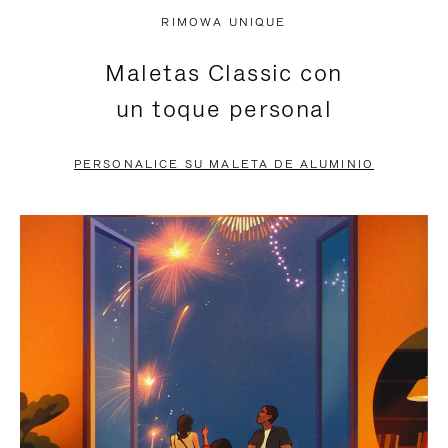
NO
DEL
RIMOWA UNIQUE
ESTÁ
VÍDEO
Maletas Classic con
PAUSADO,
ESTÁ
un toque personal
PULSE
DESACTIVADO:
PARA
PULSE
PERSONALICE SU MALETA DE ALUMINIO
PAUSARLO.
PARA
ACTIVARLO.