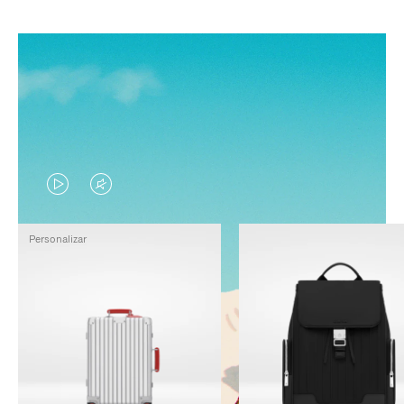
EL
EL
VÍDEO
SONIDO
Personalizar
NO
DEL
ESTÁ
VÍDEO
PAUSADO,
ESTÁ
PULSE
DESACTIVADO:
PARA
PULSE