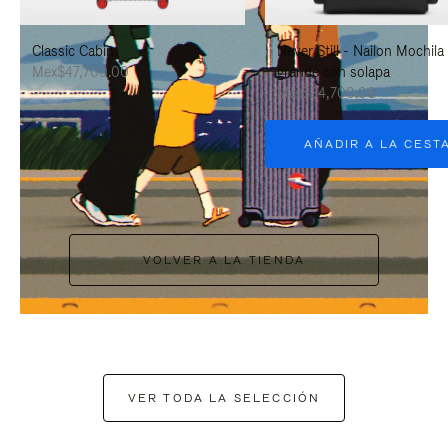
PAUSARLO.
PARA
Classic Cabin
Never Still - Nailon Mochila
ACTIVARLO.
Mex$47,700.00
grande con solapa
Mex$34,700.00
AÑADIR A LA CEST
VOLVER A LA TIENDA
VER TODA LA SELECCIÓN