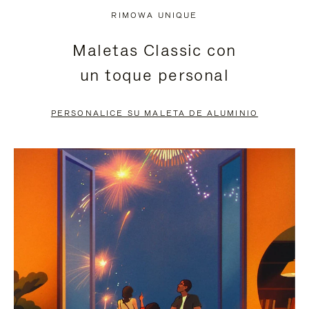
NO
DEL
RIMOWA UNIQUE
ESTÁ
VÍDEO
Maletas Classic con
PAUSADO,
ESTÁ
un toque personal
PULSE
DESACTIVADO:
PARA
PULSE
PERSONALICE SU MALETA DE ALUMINIO
PAUSARLO.
PARA
ACTIVARLO.