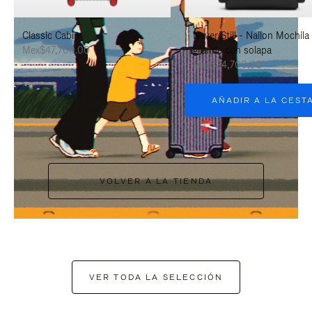
PAUSARLO.
PARA
Classic Cabin
Never Still - Nailon Mochila
ACTIVARLO.
Mex$47,700.00
grande con solapa
Mex$34,700.00
AÑADIR A LA CEST
VOLVER A LA TIENDA
VER TODA LA SELECCIÓN