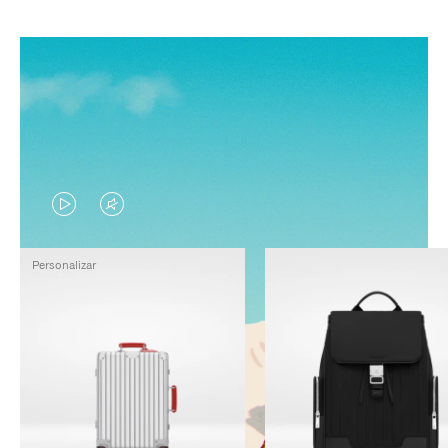
EL
EL
VÍDEO
SONIDO
Personalizar
NO
DEL
ESTÁ
VÍDEO
PAUSADO,
ESTÁ
PULSE
DESACTIVADO:
PARA
PULSE