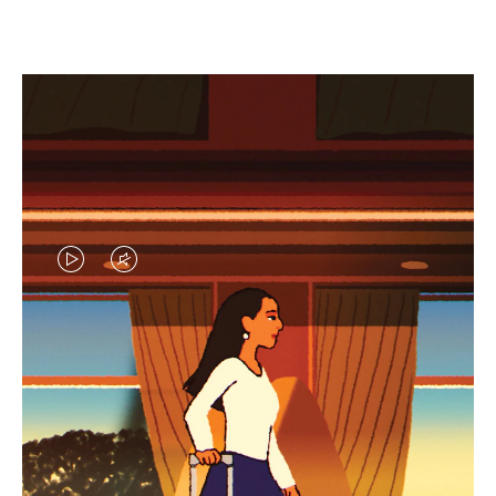
EL
EL
VÍDEO
SONIDO
NO
DEL
IDAS DE REGALO CUIDADOSAMENTE ELEGIDAS
ESTÁ
VÍDEO
Encuentre su compañero de
PAUSADO,
ESTÁ
viaje ideal
PULSE
DESACTIVADO: