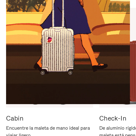
PARA
PULSE
PAUSARLO.
PARA
ACTIVARLO.
Cabin
Check-In
Encuentre la maleta de mano ideal para
De aluminio rígid
viajar ligero.
maleta está pens