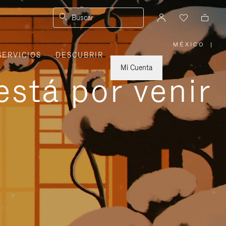
Buscar
MÉXICO
|
,
SERVICIOS
DESCUBRIR
ELIGE
LA
UBICACI
Mi Cuenta
está por venir