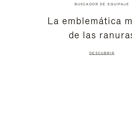
NO
DEL
BUSCADOR DE EQUIPAJE
ESTÁ
VÍDEO
La emblemática m
PAUSADO,
ESTÁ
de las ranura
PULSE
DESACTIVADO:
PARA
PULSE
DESCUBRIR
PAUSARLO.
PARA
ACTIVARLO.