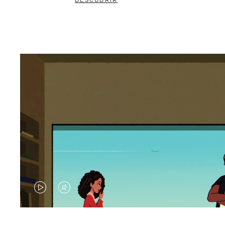
DESCUBRIR
EL
EL
VÍDEO
SONIDO