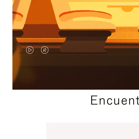
EL
EL
VÍDEO
SONIDO
NO
DEL
ESTÁ
VÍDEO
Encuent
PAUSADO,
ESTÁ
PULSE
DESACTIVADO:
PARA
PULSE
PAUSARLO.
PARA