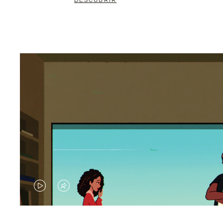
DESCUBRIR
EL
EL
VÍDEO
SONIDO