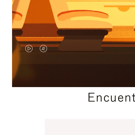
EL
EL
VÍDEO
SONIDO
NO
DEL
ESTÁ
VÍDEO
Encuent
PAUSADO,
ESTÁ
PULSE
DESACTIVADO:
PARA
PULSE
PAUSARLO.
PARA