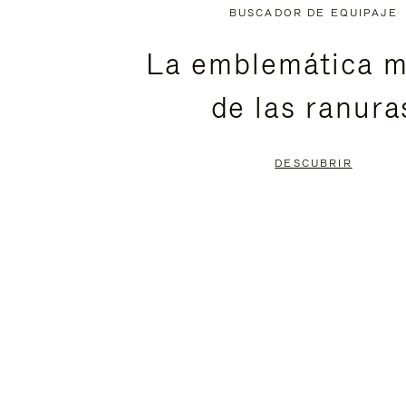
NO
DEL
BUSCADOR DE EQUIPAJE
ESTÁ
VÍDEO
La emblemática m
PAUSADO,
ESTÁ
de las ranura
PULSE
DESACTIVADO:
PARA
PULSE
DESCUBRIR
PAUSARLO.
PARA
ACTIVARLO.