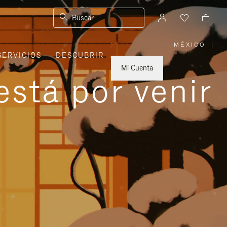
Buscar
MÉXICO
|
,
SERVICIOS
DESCUBRIR
ELIGE
LA
UBICACI
Mi Cuenta
está por venir