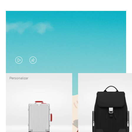
EL
EL
VÍDEO
SONIDO
Personalizar
NO
DEL
ESTÁ
VÍDEO
PAUSADO,
ESTÁ
PULSE
DESACTIVADO:
PARA
PULSE