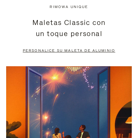
NO
DEL
RIMOWA UNIQUE
ESTÁ
VÍDEO
Maletas Classic con
PAUSADO,
ESTÁ
un toque personal
PULSE
DESACTIVADO:
PARA
PULSE
PERSONALICE SU MALETA DE ALUMINIO
PAUSARLO.
PARA
ACTIVARLO.