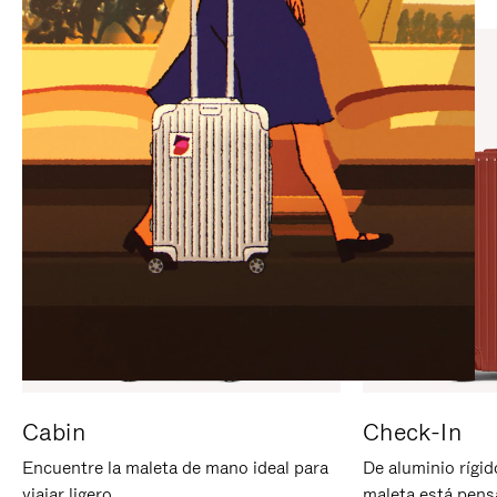
PARA
PULSE
PAUSARLO.
PARA
ACTIVARLO.
Cabin
Check-In
Encuentre la maleta de mano ideal para
De aluminio rígid
viajar ligero.
maleta está pens