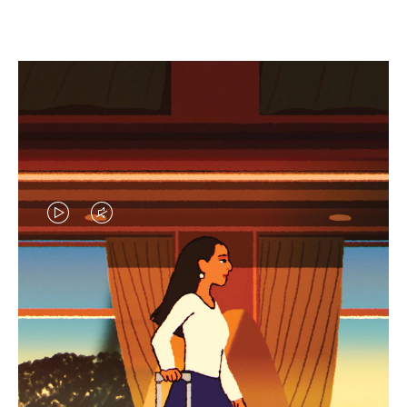
EL
EL
VÍDEO
SONIDO
NO
DEL
IDAS DE REGALO CUIDADOSAMENTE ELEGIDAS
ESTÁ
VÍDEO
Encuentre su compañero de
PAUSADO,
ESTÁ
viaje ideal
PULSE
DESACTIVADO: