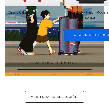
PAUSARLO.
PARA
Classic Cabin
Never Still - Nailon Mochila
ACTIVARLO.
Mex$47,700.00
grande con solapa
Mex$34,700.00
AÑADIR A LA CEST
VOLVER A LA TIENDA
VER TODA LA SELECCIÓN