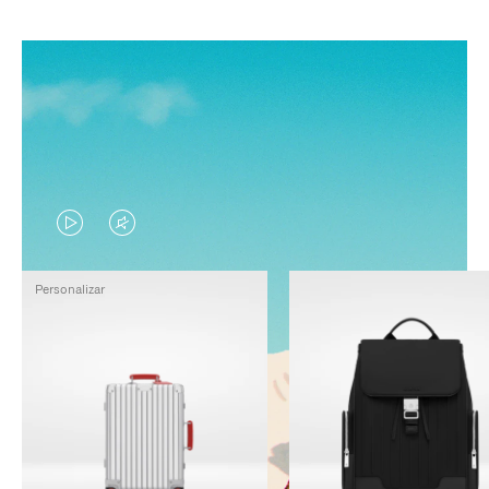
EL
EL
VÍDEO
SONIDO
Personalizar
NO
DEL
ESTÁ
VÍDEO
PAUSADO,
ESTÁ
PULSE
DESACTIVADO:
PARA
PULSE