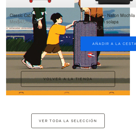
PAUSARLO.
PARA
Classic Cabin
Never Still - Nailon Mochila
ACTIVARLO.
Mex$47,700.00
grande con solapa
Mex$34,700.00
AÑADIR A LA CEST
VOLVER A LA TIENDA
VER TODA LA SELECCIÓN