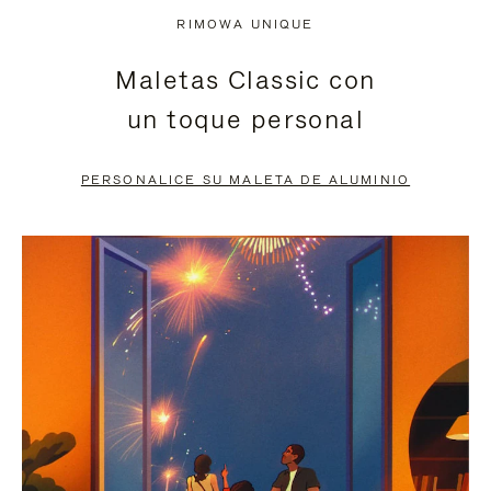
NO
DEL
RIMOWA UNIQUE
ESTÁ
VÍDEO
Maletas Classic con
PAUSADO,
ESTÁ
un toque personal
PULSE
DESACTIVADO:
PARA
PULSE
PERSONALICE SU MALETA DE ALUMINIO
PAUSARLO.
PARA
ACTIVARLO.