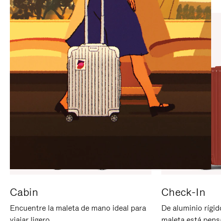
PARA
PULSE
PAUSARLO.
PARA
ACTIVARLO.
Cabin
Check-In
Encuentre la maleta de mano ideal para
De aluminio rígid
viajar ligero.
maleta está pens