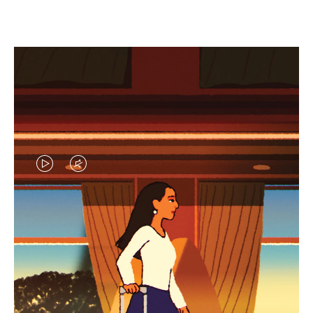
EL
EL
VÍDEO
SONIDO
NO
DEL
IDAS DE REGALO CUIDADOSAMENTE ELEGIDAS
ESTÁ
VÍDEO
Encuentre su compañero de
PAUSADO,
ESTÁ
viaje ideal
PULSE
DESACTIVADO: