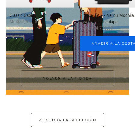
PAUSARLO.
PARA
Classic Cabin
Never Still - Nailon Mochila
ACTIVARLO.
Mex$47,700.00
grande con solapa
Mex$34,700.00
AÑADIR A LA CEST
VOLVER A LA TIENDA
VER TODA LA SELECCIÓN