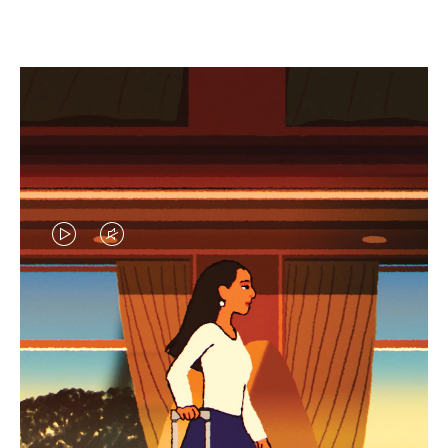
EL
EL
VÍDEO
SONIDO
NO
DEL
IDAS DE REGALO CUIDADOSAMENTE ELEGIDAS
ESTÁ
VÍDEO
Encuentre su compañero de
PAUSADO,
ESTÁ
viaje ideal
PULSE
DESACTIVADO: