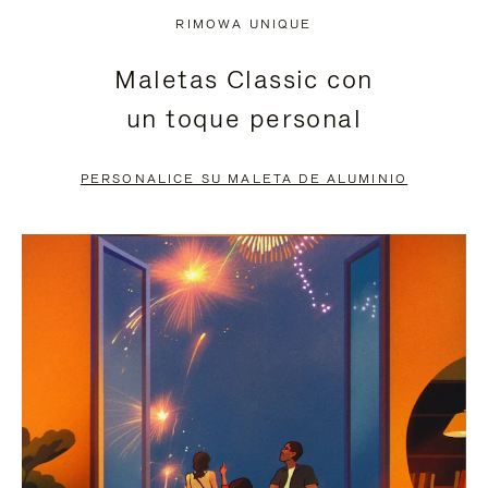
NO
DEL
RIMOWA UNIQUE
ESTÁ
VÍDEO
Maletas Classic con
PAUSADO,
ESTÁ
un toque personal
PULSE
DESACTIVADO:
PARA
PULSE
PERSONALICE SU MALETA DE ALUMINIO
PAUSARLO.
PARA
ACTIVARLO.