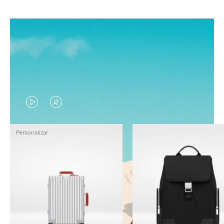
EL
EL
VÍDEO
SONIDO
Personalizar
NO
DEL
ESTÁ
VÍDEO
PAUSADO,
ESTÁ
PULSE
DESACTIVADO:
PARA
PULSE