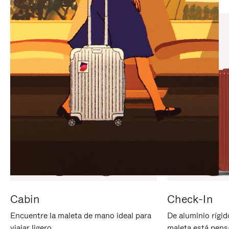
PARA
PULSE
PAUSARLO.
PARA
ACTIVARLO.
Cabin
Check-In
Encuentre la maleta de mano ideal para
De aluminio rígid
viajar ligero.
maleta está pens