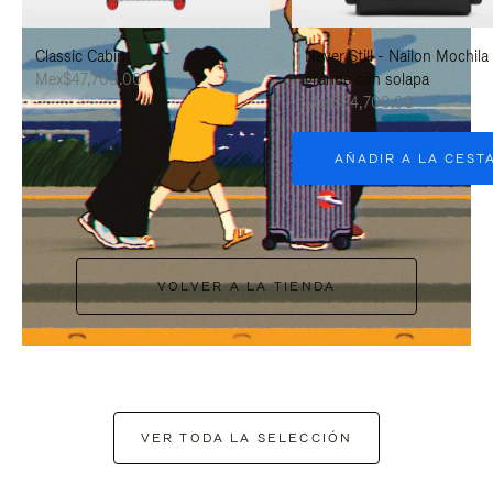
PAUSARLO.
PARA
Classic Cabin
Never Still - Nailon Mochila
ACTIVARLO.
Mex$47,700.00
grande con solapa
Mex$34,700.00
AÑADIR A LA CEST
VOLVER A LA TIENDA
VER TODA LA SELECCIÓN