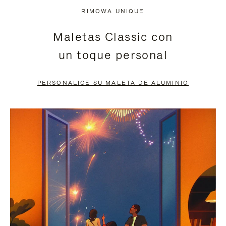
NO
DEL
RIMOWA UNIQUE
ESTÁ
VÍDEO
Maletas Classic con
PAUSADO,
ESTÁ
un toque personal
PULSE
DESACTIVADO:
PARA
PULSE
PERSONALICE SU MALETA DE ALUMINIO
PAUSARLO.
PARA
ACTIVARLO.