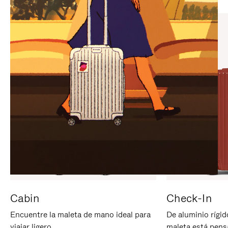
PARA
PULSE
PAUSARLO.
PARA
ACTIVARLO.
Cabin
Check-In
Encuentre la maleta de mano ideal para
De aluminio rígid
viajar ligero.
maleta está pens