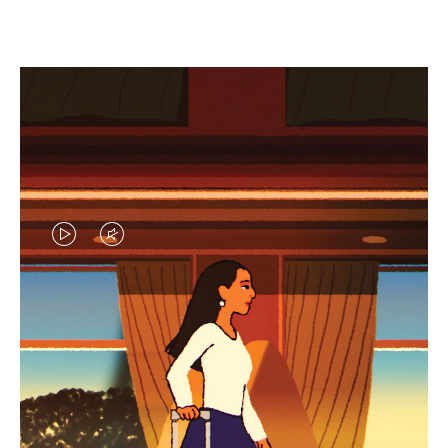
EL
EL
VÍDEO
SONIDO
NO
DEL
IDAS DE REGALO CUIDADOSAMENTE ELEGIDAS
ESTÁ
VÍDEO
Encuentre su compañero de
PAUSADO,
ESTÁ
viaje ideal
PULSE
DESACTIVADO: