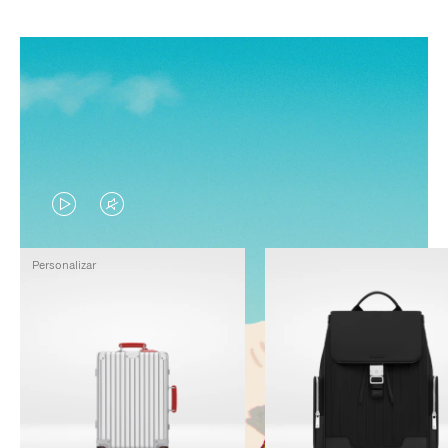
EL
EL
VÍDEO
SONIDO
Personalizar
NO
DEL
ESTÁ
VÍDEO
PAUSADO,
ESTÁ
PULSE
DESACTIVADO:
PARA
PULSE