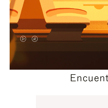
EL
EL
VÍDEO
SONIDO
NO
DEL
ESTÁ
VÍDEO
Encuent
PAUSADO,
ESTÁ
PULSE
DESACTIVADO:
PARA
PULSE
PAUSARLO.
PARA