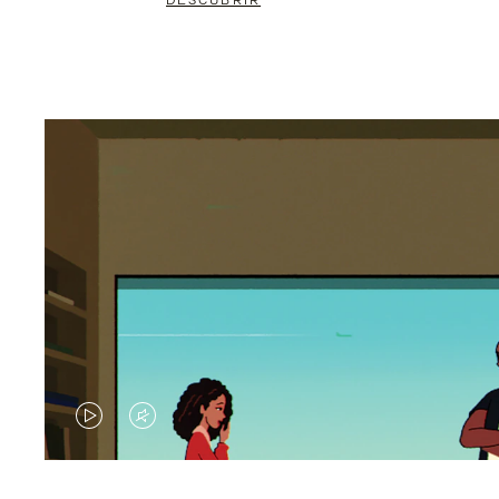
DESCUBRIR
EL
EL
VÍDEO
SONIDO