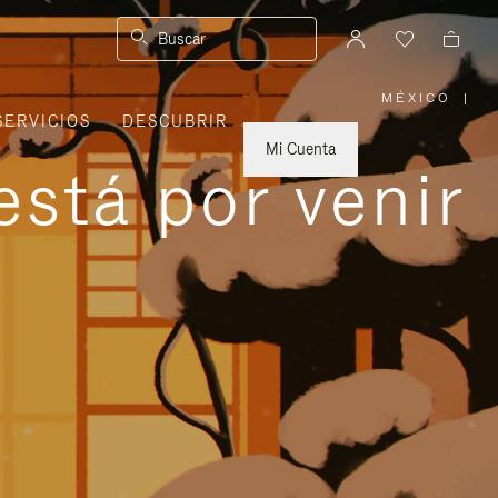
Buscar
MÉXICO
|
,
SERVICIOS
DESCUBRIR
ELIGE
LA
UBICACI
Mi Cuenta
está por venir