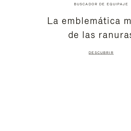
NO
DEL
BUSCADOR DE EQUIPAJE
ESTÁ
VÍDEO
La emblemática m
PAUSADO,
ESTÁ
de las ranura
PULSE
DESACTIVADO:
PARA
PULSE
DESCUBRIR
PAUSARLO.
PARA
ACTIVARLO.