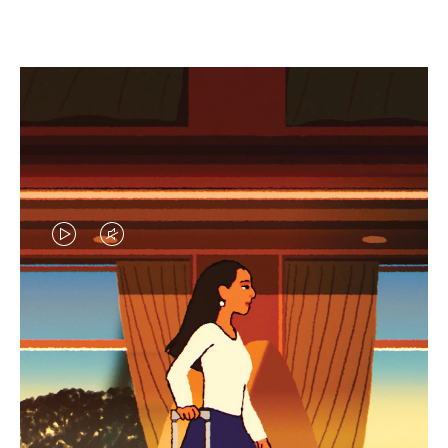
EL
EL
VÍDEO
SONIDO
NO
DEL
IDAS DE REGALO CUIDADOSAMENTE ELEGIDAS
ESTÁ
VÍDEO
Encuentre su compañero de
PAUSADO,
ESTÁ
viaje ideal
PULSE
DESACTIVADO: