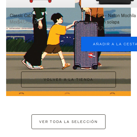
PAUSARLO.
PARA
Classic Cabin
Never Still - Nailon Mochila
ACTIVARLO.
Mex$47,700.00
grande con solapa
Mex$34,700.00
AÑADIR A LA CEST
VOLVER A LA TIENDA
VER TODA LA SELECCIÓN