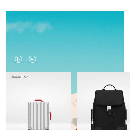
EL
EL
VÍDEO
SONIDO
Personalizar
NO
DEL
ESTÁ
VÍDEO
PAUSADO,
ESTÁ
PULSE
DESACTIVADO:
PARA
PULSE