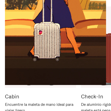
PARA
PULSE
PAUSARLO.
PARA
ACTIVARLO.
Cabin
Check-In
Encuentre la maleta de mano ideal para
De aluminio rígid
viajar ligero.
maleta está pens