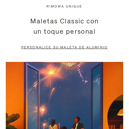
NO
DEL
RIMOWA UNIQUE
ESTÁ
VÍDEO
Maletas Classic con
PAUSADO,
ESTÁ
un toque personal
PULSE
DESACTIVADO:
PARA
PULSE
PERSONALICE SU MALETA DE ALUMINIO
PAUSARLO.
PARA
ACTIVARLO.