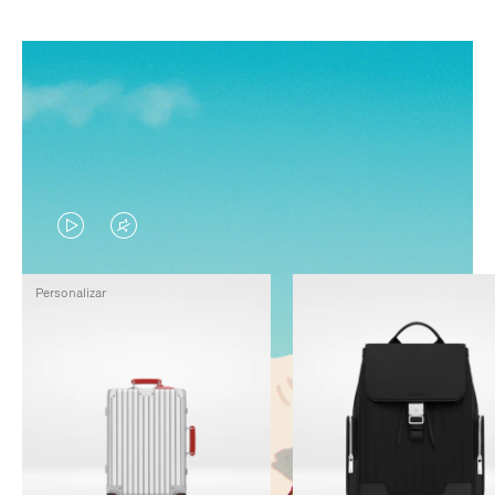
EL
EL
VÍDEO
SONIDO
Personalizar
NO
DEL
ESTÁ
VÍDEO
PAUSADO,
ESTÁ
PULSE
DESACTIVADO:
PARA
PULSE