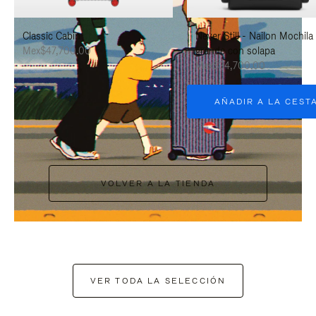
PAUSARLO.
PARA
Classic Cabin
Never Still - Nailon Mochila
ACTIVARLO.
Mex$47,700.00
grande con solapa
Mex$34,700.00
AÑADIR A LA CEST
VOLVER A LA TIENDA
VER TODA LA SELECCIÓN