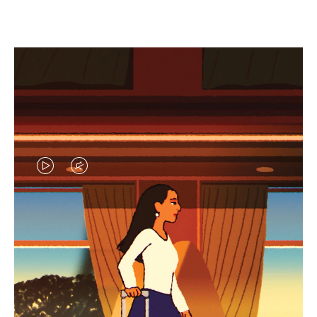
EL
EL
VÍDEO
SONIDO
NO
DEL
IDAS DE REGALO CUIDADOSAMENTE ELEGIDAS
ESTÁ
VÍDEO
Encuentre su compañero de
PAUSADO,
ESTÁ
viaje ideal
PULSE
DESACTIVADO: