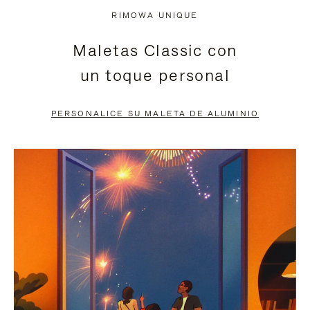
NO
DEL
RIMOWA UNIQUE
ESTÁ
VÍDEO
Maletas Classic con
PAUSADO,
ESTÁ
un toque personal
PULSE
DESACTIVADO:
PARA
PULSE
PERSONALICE SU MALETA DE ALUMINIO
PAUSARLO.
PARA
ACTIVARLO.