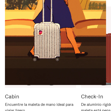
PARA
PULSE
PAUSARLO.
PARA
ACTIVARLO.
Cabin
Check-In
Encuentre la maleta de mano ideal para
De aluminio rígid
viajar ligero.
maleta está pens