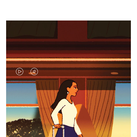
EL
EL
VÍDEO
SONIDO
NO
DEL
IDAS DE REGALO CUIDADOSAMENTE ELEGIDAS
ESTÁ
VÍDEO
Encuentre su compañero de
PAUSADO,
ESTÁ
viaje ideal
PULSE
DESACTIVADO: