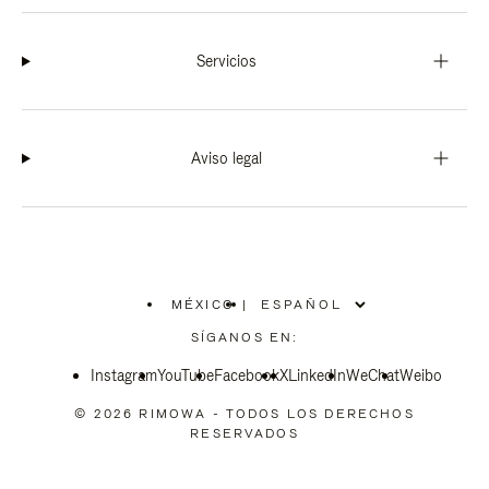
Servicios
Aviso legal
MÉXICO
|
,
ELIGE
SÍGANOS EN:
LA
UBICACIÓN
Instagram
YouTube
Facebook
X
LinkedIn
WeChat
Weibo
© 2026 RIMOWA - TODOS LOS DERECHOS
RESERVADOS