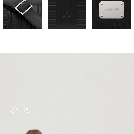
EL
EL
VÍDEO
SONIDO