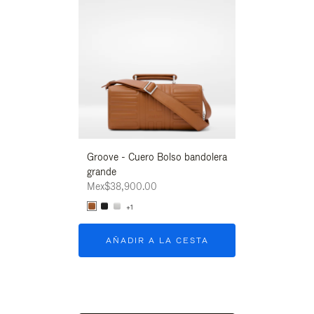
Groove - Cuero Bolso bandolera
Groove - Cuero 
grande
grande
Mex$38,900.00
Mex$38,900.00
+1
+1
AÑADIR A LA CESTA
AÑADIR A