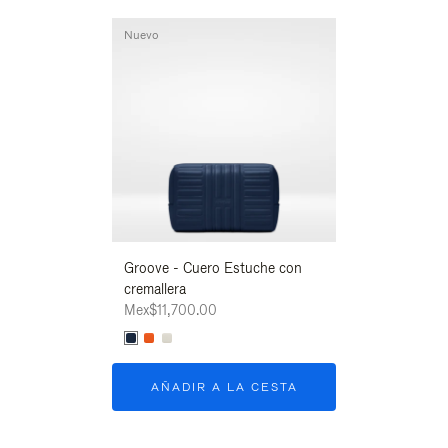
Nuevo
Nuevo
Groove - Cuero Estuche con
Groove - Cuero
cremallera
cremallera
Mex$11,700.00
Mex$11,700.00
AÑADIR A LA CESTA
AÑADIR A