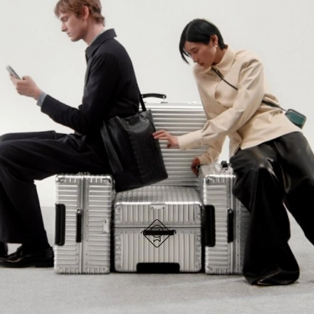
NO
DEL
ESTÁ
VÍDEO
SIGA DESCUBRIENDO LA COLECCIÓN
PAUSADO,
ESTÁ
PULSE
DESACTIVADO:
VER TODOS LOS BOLSOS RIMOWA
PARA
PULSE
PAUSARLO.
PARA
ACTIVARLO.
DISEÑO ALEMÁN
Cada artículo se somete a pruebas de calidad y se
inspecciona minuciosamente