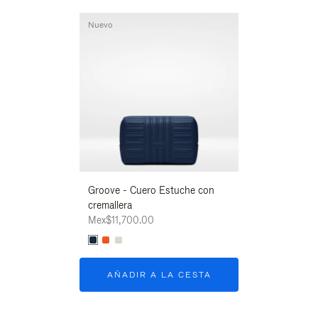
Nuevo
Nuevo
Groove - Cuero Estuche con
Groove - Cuero
cremallera
cremallera
Mex$11,700.00
Mex$11,700.00
AÑADIR A LA CESTA
AÑADIR A