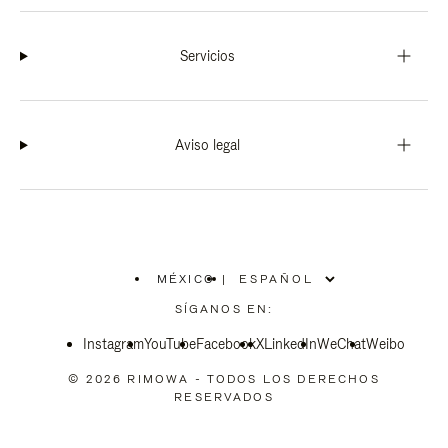
Servicios
Aviso legal
MÉXICO
|
,
ELIGE
SÍGANOS EN:
LA
UBICACIÓN
Instagram
YouTube
Facebook
X
LinkedIn
WeChat
Weibo
© 2026 RIMOWA - TODOS LOS DERECHOS
RESERVADOS