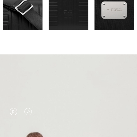
EL
EL
VÍDEO
SONIDO