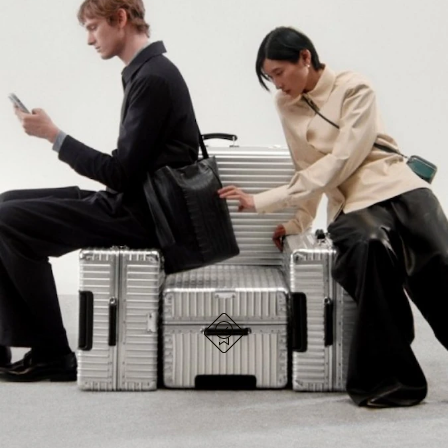
NO
DEL
ESTÁ
VÍDEO
SIGA DESCUBRIENDO LA COLECCIÓN
PAUSADO,
ESTÁ
PULSE
DESACTIVADO:
VER TODOS LOS BOLSOS RIMOWA
PARA
PULSE
PAUSARLO.
PARA
ACTIVARLO.
DISEÑO ALEMÁN
Cada artículo se somete a pruebas de calidad y se
inspecciona minuciosamente