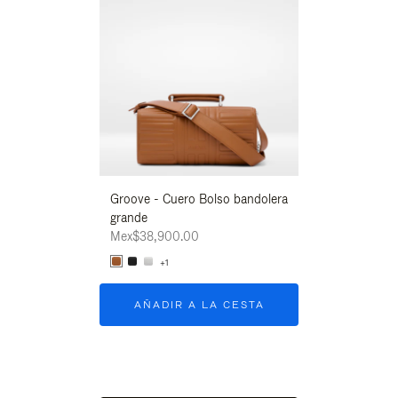
Groove - Cuero Bolso bandolera
Groove - Cuero 
grande
grande
Mex$38,900.00
Mex$38,900.00
+1
+1
AÑADIR A LA CESTA
AÑADIR A