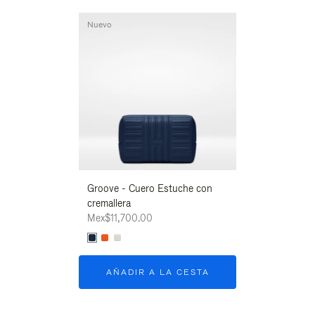
Nuevo
Nuevo
Groove - Cuero Estuche con
Groove - Cuero
cremallera
cremallera
Mex$11,700.00
Mex$11,700.00
AÑADIR A LA CESTA
AÑADIR A