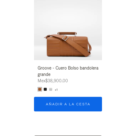
Groove - Cuero Bolso bandolera
Groove - Cuero 
grande
grande
Mex$38,900.00
Mex$38,900.00
+1
+1
AÑADIR A LA CESTA
AÑADIR A