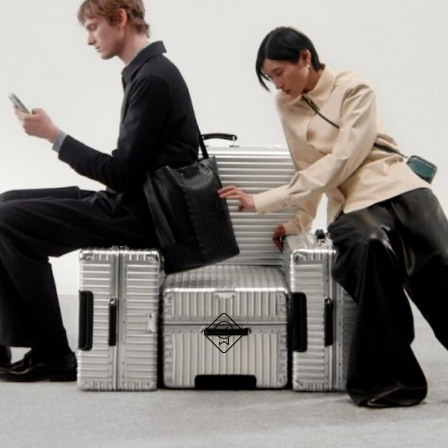
NO
DEL
ESTÁ
VÍDEO
SIGA DESCUBRIENDO LA COLECCIÓN
PAUSADO,
ESTÁ
PULSE
DESACTIVADO:
VER TODOS LOS BOLSOS RIMOWA
PARA
PULSE
PAUSARLO.
PARA
ACTIVARLO.
DISEÑO ALEMÁN
Cada artículo se somete a pruebas de calidad y se
inspecciona minuciosamente