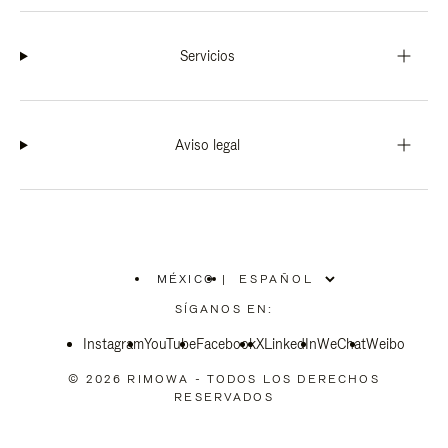
Servicios
Aviso legal
MÉXICO
|
,
ELIGE
SÍGANOS EN:
LA
UBICACIÓN
Instagram
YouTube
Facebook
X
LinkedIn
WeChat
Weibo
© 2026 RIMOWA - TODOS LOS DERECHOS
RESERVADOS