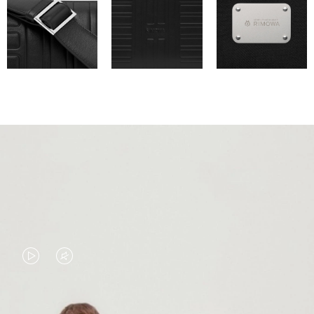
EL
EL
VÍDEO
SONIDO