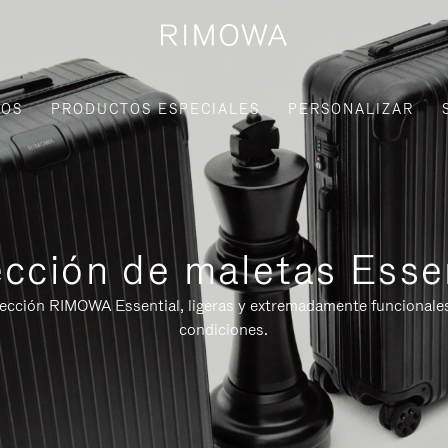
IOS
PRODUCTOS ESPECIALES
PERSONALIZAR
cción de maletas Esse
lección RIMOWA Essential, ligeras y extremadamente funcionale
condiciones.