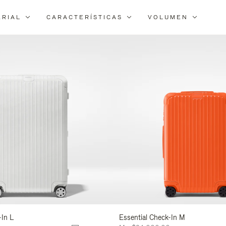
ERIAL
CARACTERÍSTICAS
VOLUMEN
Filtra
los
resultados
por:
-In L
Essential Check-In M