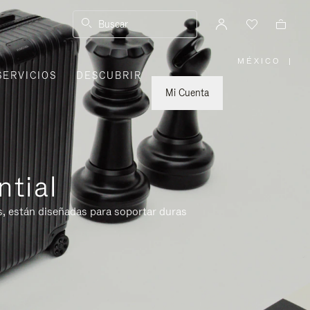
Buscar
MÉXICO
|
,
SERVICIOS
DESCUBRIR
ELIGE
LA
UBICACI
Mi Cuenta
ntial
s, están diseñadas para soportar duras