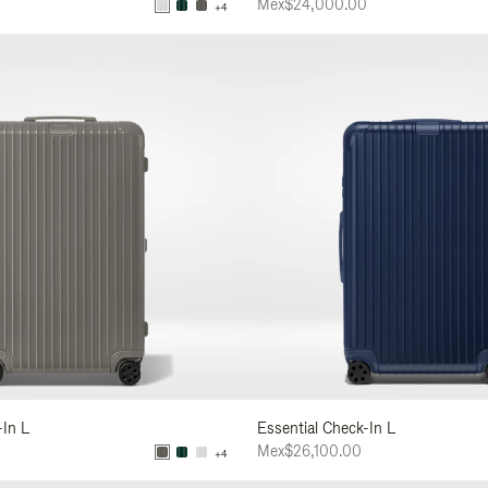
Mex$24,000.00
+4
-In L
Essential Check-In L
Mex$26,100.00
+4