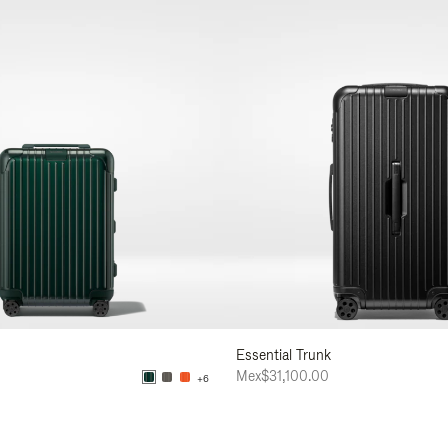
Essential Trunk
0
Mex$31,100.00
+6