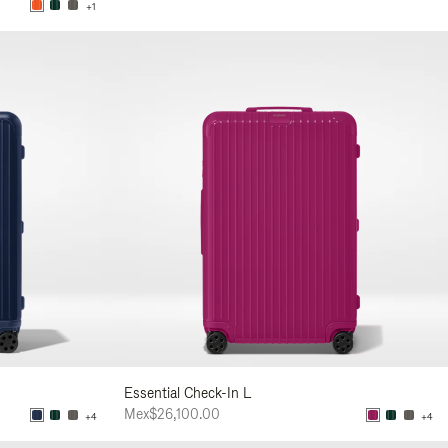
+1
Essential Check-In L
Mex$26,100.00
+4
+4