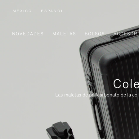
MÉXICO
|
ESPAÑOL
,
ELIGE
LA
UBICACIÓN
NOVEDADES
MALETAS
BOLSOS
ACCESOR
Cole
Las maletas de policarbonato de la co