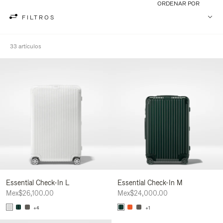
ORDENAR POR
FILTROS
33 artículos
Essential Check-In L
Essential Check-In M
Mex$26,100.00
Mex$24,000.00
+4
+1