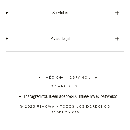
Servicios
Aviso legal
MÉXICO
|
,
ELIGE
SÍGANOS EN:
LA
UBICACIÓN
Instagram
YouTube
Facebook
X
LinkedIn
WeChat
Weibo
© 2026 RIMOWA - TODOS LOS DERECHOS
RESERVADOS