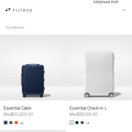
ORDENAR POR
FILTROS
33 artículos
Essential Cabin
Essential Check-In L
Mex$20,800.00
Mex$26,100.00
+6
+4