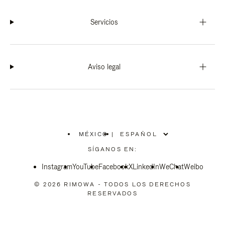
Servicios
Aviso legal
MÉXICO
|
,
ELIGE
SÍGANOS EN:
LA
UBICACIÓN
Instagram
YouTube
Facebook
X
LinkedIn
WeChat
Weibo
© 2026 RIMOWA - TODOS LOS DERECHOS
RESERVADOS