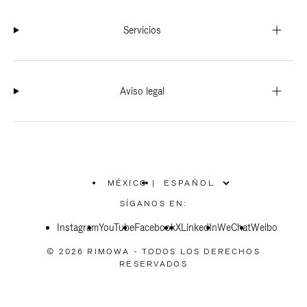
Servicios
Aviso legal
MÉXICO
|
,
ELIGE
SÍGANOS EN:
LA
UBICACIÓN
Instagram
YouTube
Facebook
X
LinkedIn
WeChat
Weibo
© 2026 RIMOWA - TODOS LOS DERECHOS
RESERVADOS