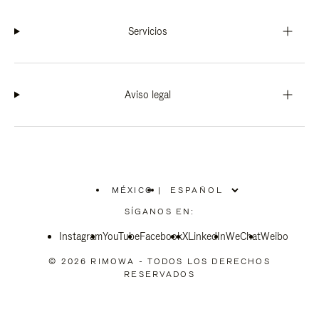
Servicios
Aviso legal
MÉXICO
|
,
ELIGE
SÍGANOS EN:
LA
UBICACIÓN
Instagram
YouTube
Facebook
X
LinkedIn
WeChat
Weibo
© 2026 RIMOWA - TODOS LOS DERECHOS
RESERVADOS