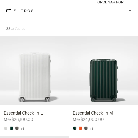
ORDENAR POR
FILTROS
33 artículos
Essential Check-In L
Essential Check-In M
Mex$26,100.00
Mex$24,000.00
+4
+1