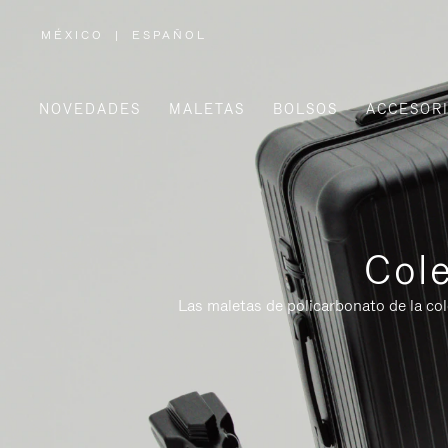
MÉXICO
|
ESPAÑOL
,
ELIGE
LA
UBICACIÓN
NOVEDADES
MALETAS
BOLSOS
ACCESOR
Cole
Las maletas de policarbonato de la co