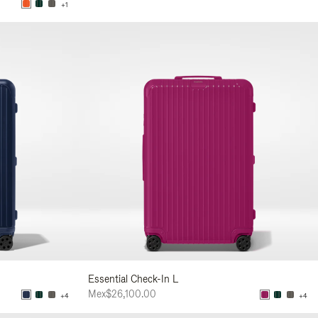
+1
Essential Check-In L
Mex$26,100.00
+4
+4