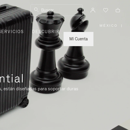
Buscar
MÉXICO
|
,
SERVICIOS
DESCUBRIR
ELIGE
LA
UBICACI
Mi Cuenta
ntial
s, están diseñadas para soportar duras