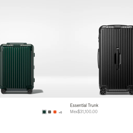
Essential Trunk
0
Mex$31,100.00
+6