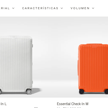
ERIAL
CARACTERÍSTICAS
VOLUMEN
Filtra
los
resultados
por:
-In L
Essential Check-In M