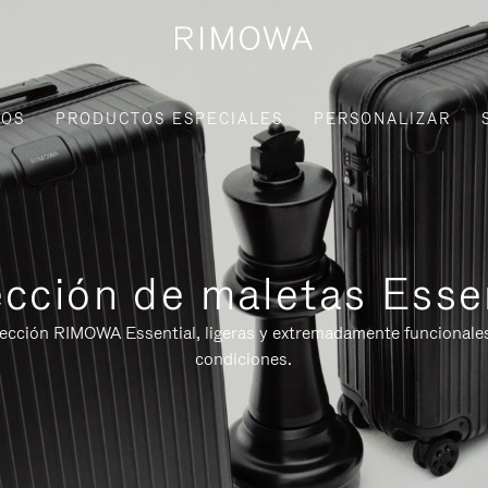
IOS
PRODUCTOS ESPECIALES
PERSONALIZAR
cción de maletas Esse
lección RIMOWA Essential, ligeras y extremadamente funcionale
condiciones.