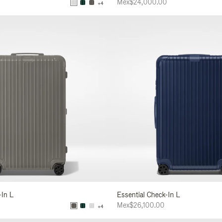
Mex$24,000.00
+4
-In L
Essential Check-In L
Mex$26,100.00
+4