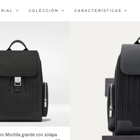
ERIAL
COLECCIÓN
CARACTERÍSTICAS
Filtra
los
resultados
por:
uero Mochila grande con solapa