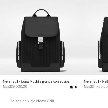
Never Still - Lona Mochila grande con solapa
Never Still - Na
Mex$39,000.00
Mex$34,700.00
Bolsos de viaje Never Still