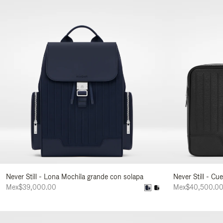
Never Still - Lona Mochila grande con solapa
Never Still - Cu
Mex$39,000.00
Mex$40,500.0