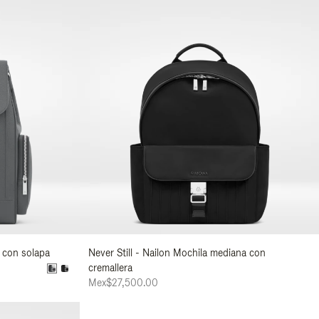
e con solapa
Never Still - Nailon Mochila mediana con
cremallera
Mex$27,500.00