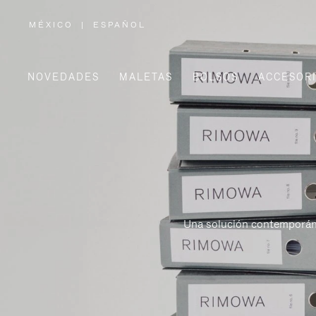
MÉXICO
|
ESPAÑOL
,
ELIGE
LA
UBICACIÓN
NOVEDADES
MALETAS
BOLSOS
ACCESOR
Una solución contemporánea