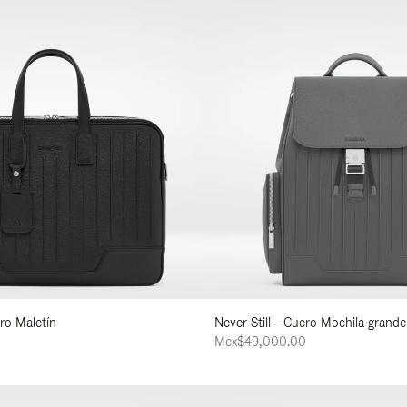
ero Maletín
Never Still - Cuero Mochila grand
0
Mex$49,000.00