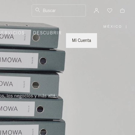
Buscar
MÉXICO
|
,
SERVICIOS
DESCUBRIR
ELIGE
LA
UBICACI
Mi Cuenta
s, los negocios y más allá.