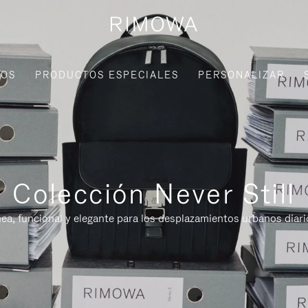
IOS
PRODUCTOS ESPECIALES
PERSONALIZAR
Colección Never Still
, funcional y elegante para los desplazamientos urbanos diario