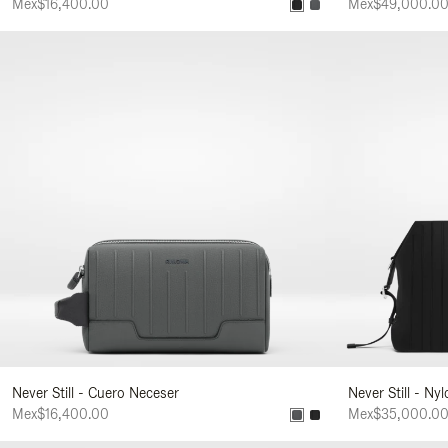
Mex$16,400.00
Mex$49,000.0
Never Still - Cuero Neceser
Never Still - Ny
Mex$16,400.00
Mex$35,000.0