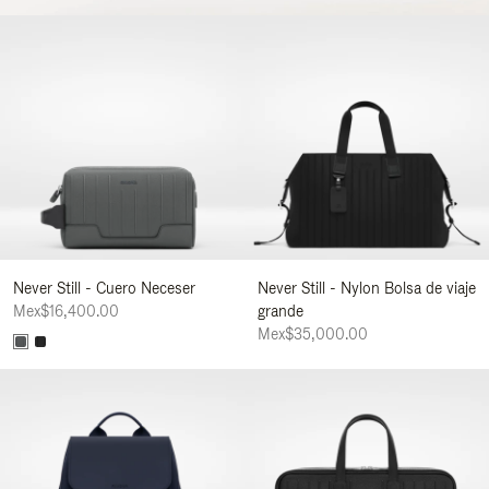
Never Still - Cuero Neceser
Never Still - Nylon Bolsa de viaje
Mex$16,400.00
grande
Mex$35,000.00