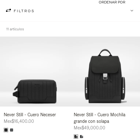
ORDENAR POR
FILTROS
11 artículos
Never Still - Cuero Neceser
Never Still - Cuero Mochila
Mex$16,400.00
grande con solapa
Mex$49,000.00