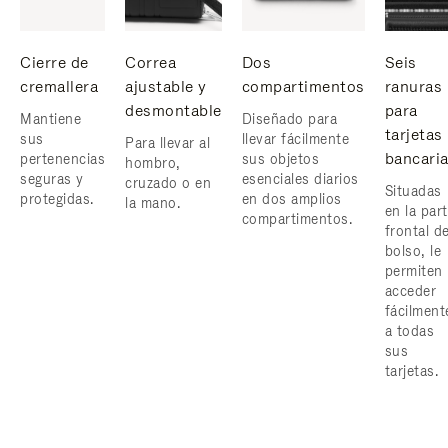
Cierre de
Correa
Dos
Seis
cremallera
ajustable y
compartimentos
ranuras
desmontable
para
Mantiene
Diseñado para
tarjetas
sus
llevar fácilmente
Para llevar al
bancari
pertenencias
sus objetos
hombro,
seguras y
esenciales diarios
cruzado o en
Situadas
protegidas.
en dos amplios
la mano.
en la par
compartimentos.
frontal de
bolso, le
permiten
acceder
fácilment
a todas
sus
tarjetas.