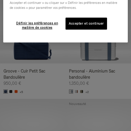
Accepter et continuer » ou cliquer sur « Définir les préférences en matière
Nouveauté
de cookies » pour paramétrer vos préférences.
Définir les préférences en
Accepter et continuer
matière de cookies
Groove - Cuir Petit Sac
Personal - Aluminium Sac
Bandoulière
bandoulière
950,00 €
1.350,00 €
+5
+2
Nouveauté