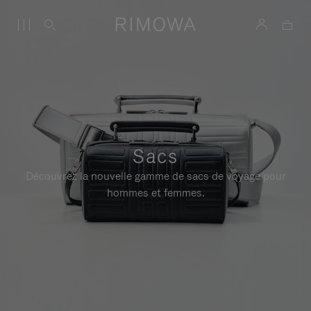
Sacs
Découvrez la nouvelle gamme de sacs de voyage pour
hommes et femmes.