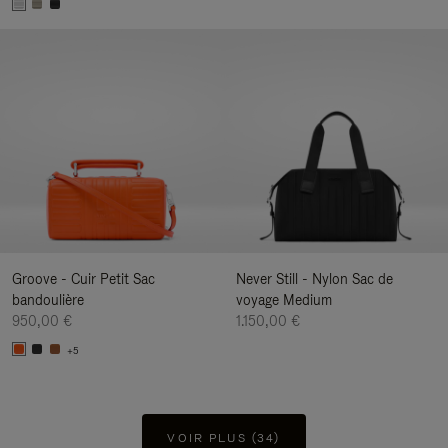
Groove - Cuir Petit Sac
Never Still - Nylon Sac de
bandoulière
voyage Medium
950,00 €
1.150,00 €
+5
VOIR PLUS (34)