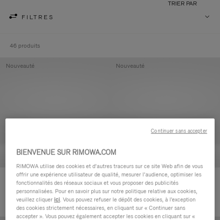
TRIER PAR
FILTRES
46 produits
Nouveauté
Nouveauté
Continuer sans accepter
BIENVENUE SUR RIMOWA.COM
RIMOWA utilise des cookies et d’autres traceurs sur ce site Web afin de vous
offrir une expérience utilisateur de qualité, mesurer l’audience, optimiser les
Groove - Cuir Pochette zippée
Groove - Cuir Pochette zippée
fonctionnalités des réseaux sociaux et vous proposer des publicités
420,00 €
420,00 €
personnalisées. Pour en savoir plus sur notre politique relative aux cookies,
veuillez cliquer
ici
. Vous pouvez refuser le dépôt des cookies, à l'exception
des cookies strictement nécessaires, en cliquant sur « Continuer sans
accepter ». Vous pouvez également accepter les cookies en cliquant sur «