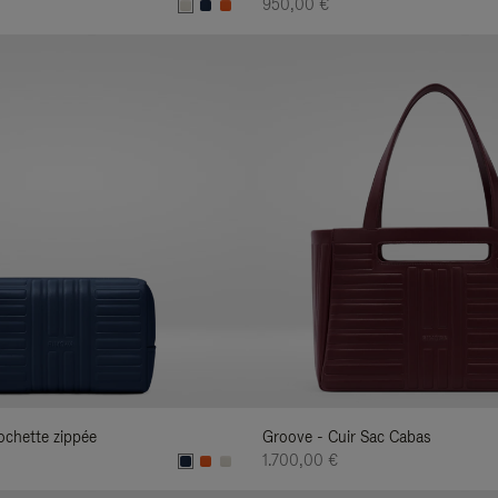
950,00 €
ochette zippée
Groove - Cuir Sac Cabas
1.700,00 €