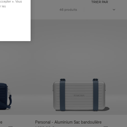
accepter ». Vous
TRIER PAR
r les
VOLUME
46 produits
re
Personal - Aluminium Sac bandoulière