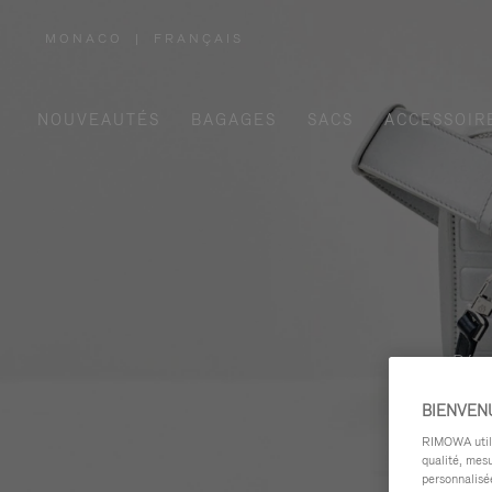
MONACO
|
FRANÇAIS
,
SÉLECTIONNEZ
VOTRE
RÉGION
NOUVEAUTÉS
BAGAGES
SACS
ACCESSOIR
Déco
BIENVEN
RIMOWA utilis
qualité, mesu
personnalisée