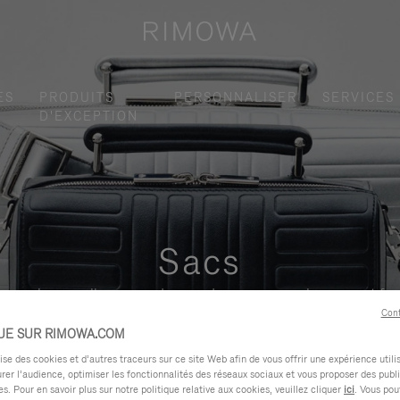
ES
PRODUITS
PERSONNALISER
SERVICES
D'EXCEPTION
Sacs
uvrez la nouvelle gamme de sacs de voyage pour hommes et fe
Cont
UE SUR RIMOWA.COM
e des cookies et d’autres traceurs sur ce site Web afin de vous offrir une expérience utili
rer l’audience, optimiser les fonctionnalités des réseaux sociaux et vous proposer des publi
s. Pour en savoir plus sur notre politique relative aux cookies, veuillez cliquer
ici
. Vous pou