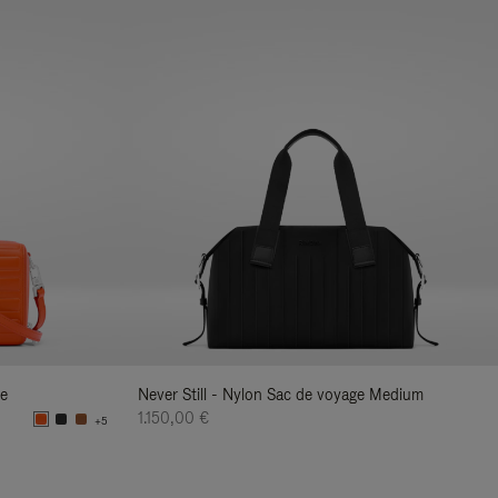
re
Never Still - Nylon Sac de voyage Medium
1.150,00 €
+5