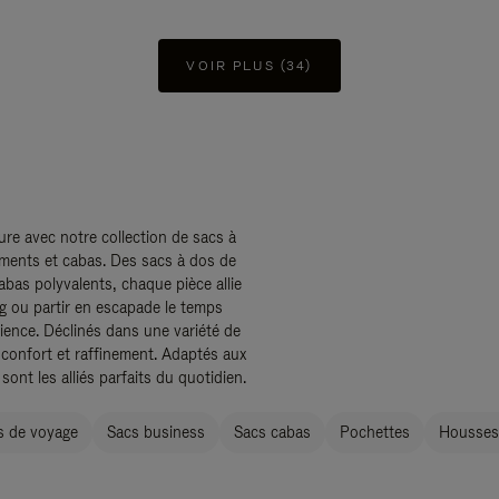
VOIR PLUS (34)
ure avec notre collection de sacs à
uments et cabas. Des sacs à dos de
abas polyvalents, chaque pièce allie
ing ou partir en escapade le temps
ence. Déclinés dans une variété de
 confort et raffinement. Adaptés aux
nt les alliés parfaits du quotidien.
s de voyage
Sacs business
Sacs cabas
Pochettes
Housses