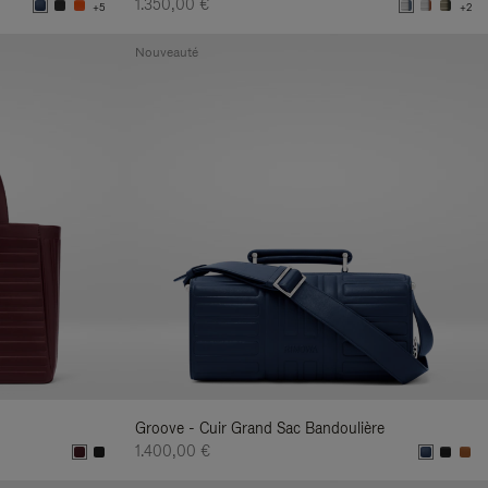
1.350,00 €
+5
+2
Nouveauté
Groove - Cuir Grand Sac Bandoulière
1.400,00 €