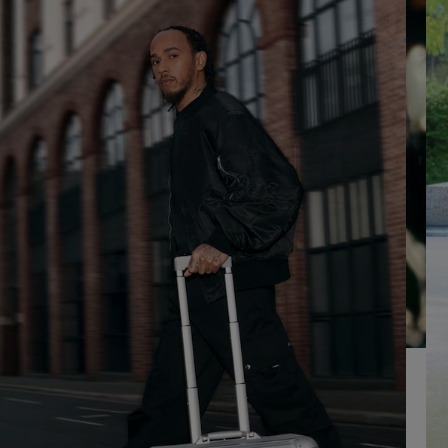
SUR
VEUILLEZ
POUR
CLIQUER
LA
POUR
LIRE
RÉACTIVER
LE
SON