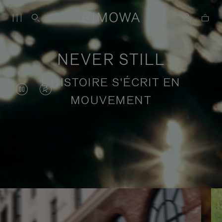
NEVER STILL
L'HISTOIRE S'ÉCRIT EN
LA
LE
MOUVEMENT
VIDÉO
SON
EST
DE
EN
LA
Récits de voyage en quête de sens
PAUSE,
VIDÉO
VEUILLEZ
EST
APPUYER
DÉSACTIVÉ.