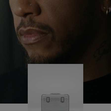
il continue de se lancer des défis et ainsi d'en
APPUYER
DÉSACTIVÉ.
apprendre plus sur lui-même.
SUR
VEUILLEZ
POUR
CLIQUER
Sa valise RIMOWA Original Pilot l'accompagne à
chaque étape de son parcours et chacune de ses
LA
POUR
marques raconte une histoire sur les lieux qu'il a
LIRE
RÉACTIVER
visités et ce qu'il a accompli.
LE
SON