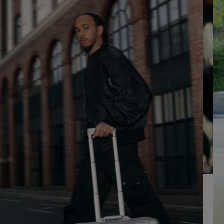
SUR
VEUILLEZ
POUR
CLIQUER
LA
POUR
LIRE
RÉACTIVER
LE
SON