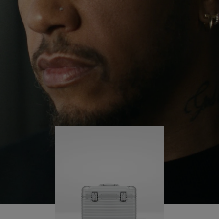
il continue de se lancer des défis et ainsi d'en
APPUYER
DÉSACTIVÉ.
apprendre plus sur lui-même.
SUR
VEUILLEZ
POUR
CLIQUER
Sa valise RIMOWA Original Pilot l'accompagne à
chaque étape de son parcours et chacune de ses
LA
POUR
marques raconte une histoire sur les lieux qu'il a
LIRE
RÉACTIVER
visités et ce qu'il a accompli.
LE
SON