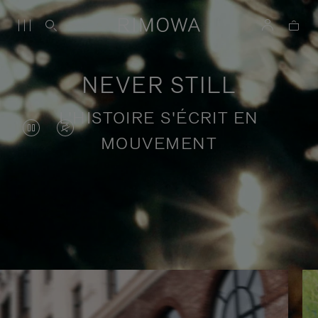
NEVER STILL
L'HISTOIRE S'ÉCRIT EN
LA
LE
MOUVEMENT
VIDÉO
SON
EST
DE
EN
LA
Récits de voyage en quête de sens
PAUSE,
VIDÉO
VEUILLEZ
EST
APPUYER
DÉSACTIVÉ.