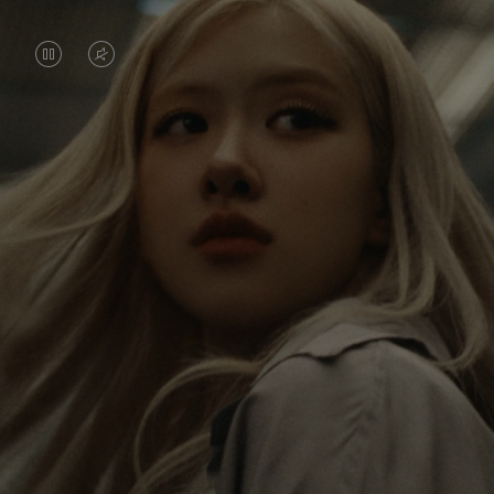
LA
LE
VIDÉO
SON
EST
DE
Rosé parcourt sans cesse le monde et chaque
EN
LA
voyage est l'occasion de découvrir de nouvelles
PAUSE,
VIDÉO
perspectives qui la touchent durablement. Chaque
nouvelle destination lui permet de découvrir le
VEUILLEZ
EST
monde et qui elle est de la façon la plus significative
APPUYER
DÉSACTIVÉ.
qui soit.
SUR
VEUILLEZ
POUR
CLIQUER
Sa valise RIMOWA Classic Cabin lui rappelle toutes
les histoires qu'elle a vécues, chaque autocollant,
LA
POUR
chaque rayure, et chaque petit accroc symbolise
LIRE
RÉACTIVER
son parcours.