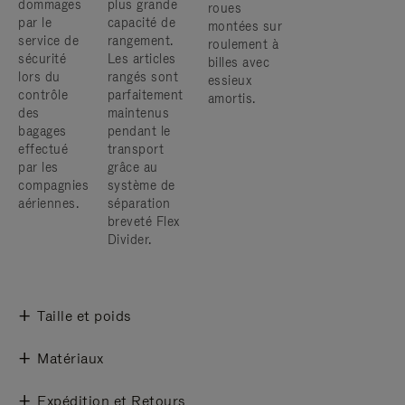
dommages
plus grande
roues
par le
capacité de
montées sur
service de
rangement.
roulement à
sécurité
Les articles
billes avec
lors du
rangés sont
essieux
contrôle
parfaitement
amortis.
des
maintenus
bagages
pendant le
effectué
transport
par les
grâce au
compagnies
système de
aériennes.
séparation
breveté Flex
Divider.
Taille et poids
Matériaux
Expédition et Retours