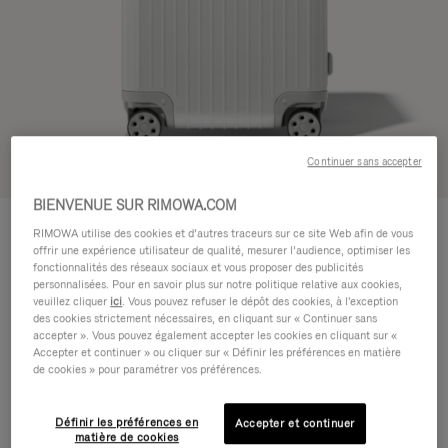
Continuer sans accepter
Voir en 3D
BIENVENUE SUR RIMOWA.COM
ESSENTIAL
1.200,00 €
RIMOWA utilise des cookies et d’autres traceurs sur ce site Web afin de vous
Trunk Plus
offrir une expérience utilisateur de qualité, mesurer l’audience, optimiser les
fonctionnalités des réseaux sociaux et vous proposer des publicités
Guide des tailles
personnalisées. Pour en savoir plus sur notre politique relative aux cookies,
veuillez cliquer
ici
. Vous pouvez refuser le dépôt des cookies, à l'exception
Trunk Plus
80 x 41 x 37 cm
des cookies strictement nécessaires, en cliquant sur « Continuer sans
Taille
accepter ». Vous pouvez également accepter les cookies en cliquant sur «
Accepter et continuer » ou cliquer sur « Définir les préférences en matière
Couleur
Blanc brillant
de cookies » pour paramétrer vos préférences.
BRILLANT
Définir les préférences en
Accepter et continuer
MAT
matière de cookies