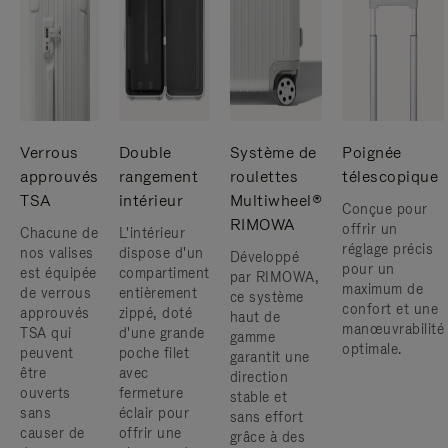
Verrous
Double
Système de
Poignée
approuvés
rangement
roulettes
télescopique
TSA
intérieur
Multiwheel®
Conçue pour
RIMOWA
offrir un
Chacune de
L'intérieur
réglage précis
nos valises
dispose d'un
Développé
pour un
est équipée
compartiment
par RIMOWA,
maximum de
de verrous
entièrement
ce système
confort et une
approuvés
zippé, doté
haut de
manœuvrabilité
TSA qui
d'une grande
gamme
optimale.
peuvent
poche filet
garantit une
être
avec
direction
ouverts
fermeture
stable et
sans
éclair pour
sans effort
causer de
offrir une
grâce à des