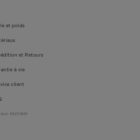
lle et poids
ériaux
édition et Retours
antie à vie
vice client
Q
duit: 83253661