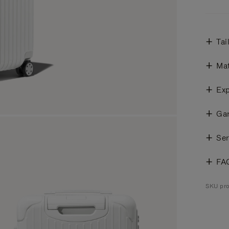
Tai
Mat
Exp
Gar
Ser
FA
SKU pro