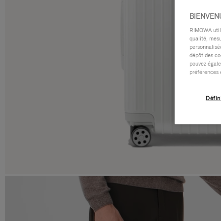
BIENVEN
RIMOWA utilis
qualité, mesu
personnalisée
dépôt des co
pouvez égale
préférences 
Défin