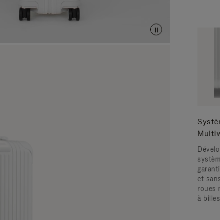
Systè
Multi
Dévelo
systèm
garanti
et san
roues 
à bille