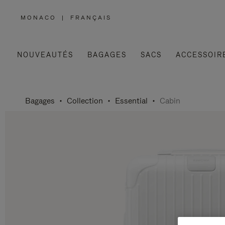
MONACO
|
FRANÇAIS
,
SÉLECTIONNEZ
VOTRE
RÉGION
NOUVEAUTÉS
BAGAGES
SACS
ACCESSOIR
Bagages
Collection
Essential
Cabin