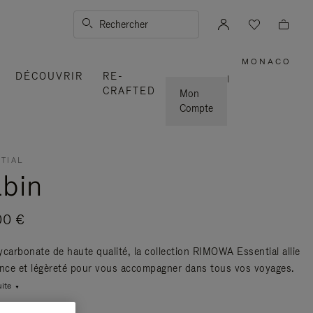
Rechercher
MONACO
,
DÉCOUVRIR
RE-
SÉLECT
|
VOTRE
CRAFTED
RÉGION
Mon
Compte
TIAL
bin
00 €
ycarbonate de haute qualité, la collection RIMOWA Essential allie
ance et légèreté pour vous accompagner dans tous vos voyages.
uite