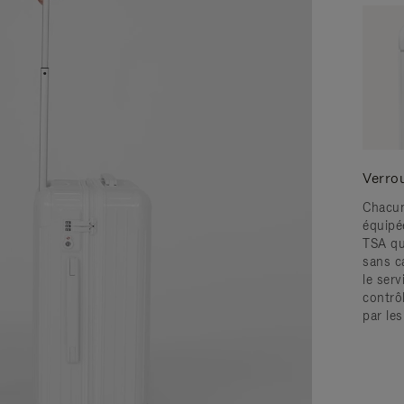
Verro
Chacun
équipé
TSA qu
sans c
le serv
contrô
par le