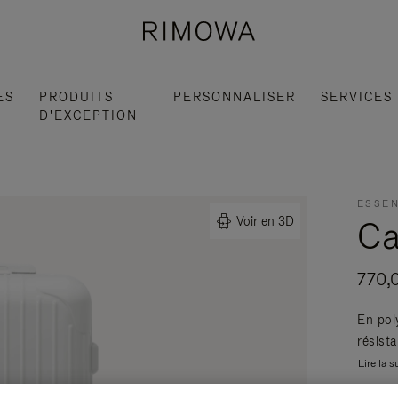
ES
PRODUITS
PERSONNALISER
SERVICES
D'EXCEPTION
ESSEN
Ca
Voir en 3D
770,
En pol
résist
Lire la s